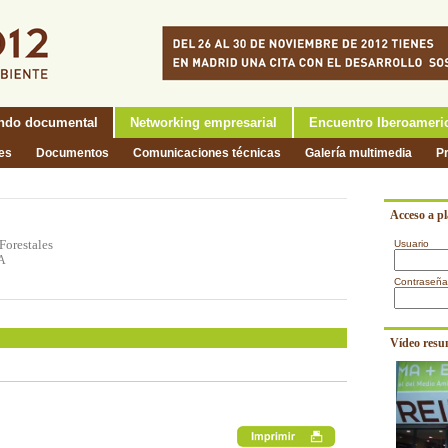
ndo documental
Networking empresarial
Encuentro Iberoameri
nes
Documentos
Comunicaciones técnicas
Galería multimedia
P
Acceso a p
Forestales
Usuario
IA
Contraseña
Vídeo resu