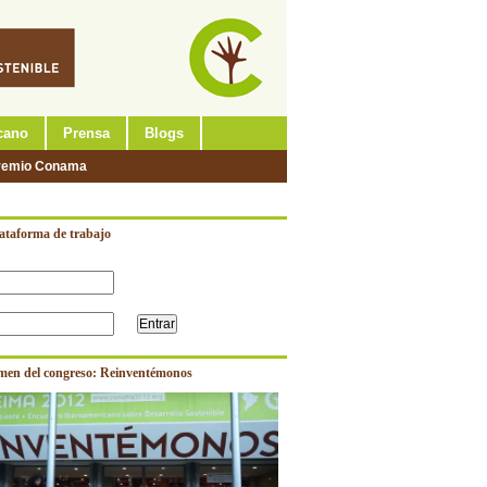
cano
Prensa
Blogs
remio Conama
lataforma de trabajo
men del congreso: Reinventémonos