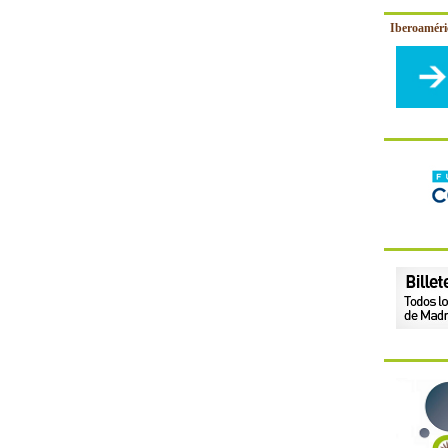
Iberoamér