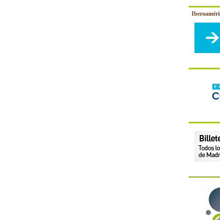
Iberoamér