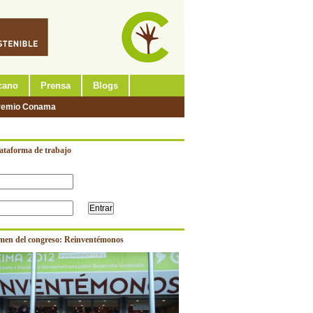
cano
Prensa
Blogs
remio Conama
lataforma de trabajo
men del congreso: Reinventémonos