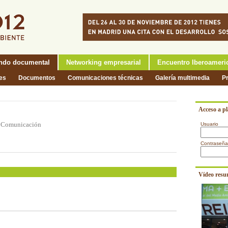
ndo documental
Networking empresarial
Encuentro Iberoameri
nes
Documentos
Comunicaciones técnicas
Galería multimedia
P
Acceso a p
 y Comunicación
Usuario
Contraseña
Vídeo resu