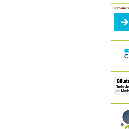
Iberoamér