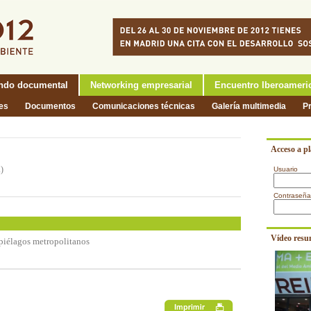
ndo documental
Networking empresarial
Encuentro Iberoameri
nes
Documentos
Comunicaciones técnicas
Galería multimedia
P
Acceso a p
A)
Usuario
Contraseña
Vídeo resu
ipiélagos metropolitanos