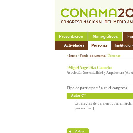
Presentación
Monográficos
Fo
Actividades
Personas
Institucio
>
Inicio
/
Fondo documental
/
Personas
>Miguel Angel Díaz Camacho
Asociación Sostenibilidad y Arquitectura (AS
Tipo de participación en el congreso
Autor CT
Estrategias de baja entropía en arch
[ver resumen]