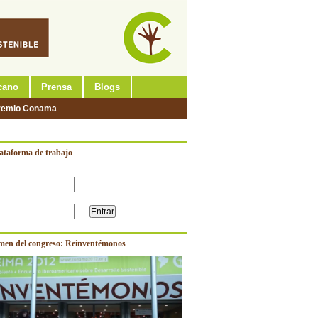
cano
Prensa
Blogs
remio Conama
lataforma de trabajo
men del congreso: Reinventémonos