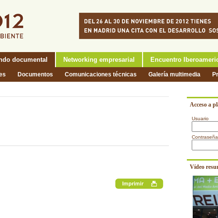
ndo documental
Networking empresarial
Encuentro Iberoameri
nes
Documentos
Comunicaciones técnicas
Galería multimedia
P
Acceso a p
Usuario
Contraseña
Vídeo resu