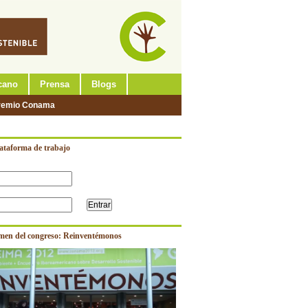
cano
Prensa
Blogs
remio Conama
lataforma de trabajo
men del congreso: Reinventémonos