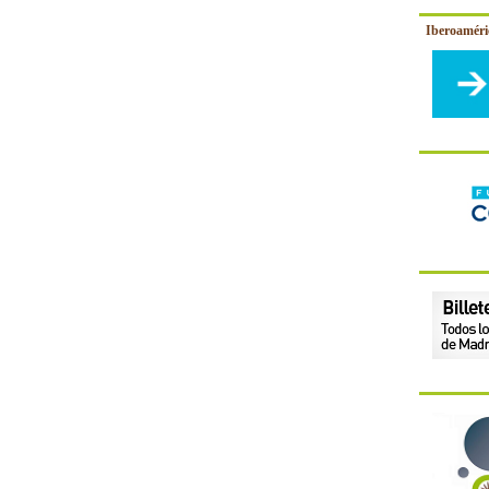
Iberoamér