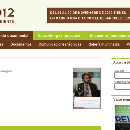
ndo documental
Networking empresarial
Encuentro Iberoameri
nes
Documentos
Comunicaciones técnicas
Galería multimedia
P
Acceso a p
nologías
Usuario
Contraseña
Vídeo resu