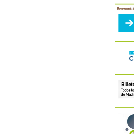
Iberoamér