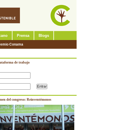
cano
Prensa
Blogs
remio Conama
lataforma de trabajo
men del congreso: Reinventémonos