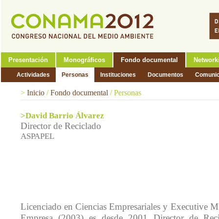
Presentación
Monográficos
Fondo documental
Network
Actividades
Personas
Instituciones
Documentos
Comunic
>
Inicio
/
Fondo documental
/
Personas
>David Barrio Álvarez
Director de Reciclado
ASPAPEL
Licenciado en Ciencias Empresariales y Executive MB
Empresa (2003) es desde 2001 Director de Re