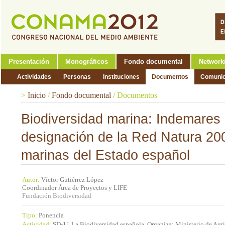
Presentación
Monográficos
Fondo documental
Network
Actividades
Personas
Instituciones
Documentos
Comunic
>
Inicio
/
Fondo documental
/
Documentos
Biodiversidad marina: Indemares 
designación de la Red Natura 20
marinas del Estado español
Autor:
Víctor Gutiérrez López
Coordinador Área de Proyectos y LIFE
Fundación Biodiversidad
Tipo:
Ponencia
Actividad:
SD-11 La Biodiversidad española. Organiza: Ministerio de Agri