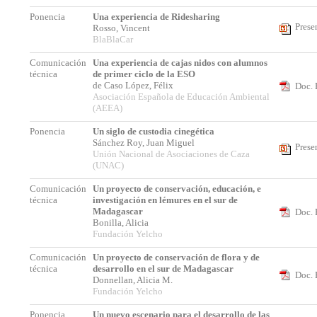
Ponencia
Una experiencia de Ridesharing
Prese
Rosso, Vincent
BlaBlaCar
Comunicación
Una experiencia de cajas nidos con alumnos
técnica
de primer ciclo de la ESO
de Caso López, Félix
Doc. 
Asociación Española de Educación Ambiental
(AEEA)
Ponencia
Un siglo de custodia cinegética
Sánchez Roy, Juan Miguel
Prese
Unión Nacional de Asociaciones de Caza
(UNAC)
Comunicación
Un proyecto de conservación, educación, e
técnica
investigación en lémures en el sur de
Madagascar
Doc. 
Bonilla, Alicia
Fundación Yelcho
Comunicación
Un proyecto de conservación de flora y de
técnica
desarrollo en el sur de Madagascar
Doc. 
Donnellan, Alicia M.
Fundación Yelcho
Ponencia
Un nuevo escenario para el desarrollo de las