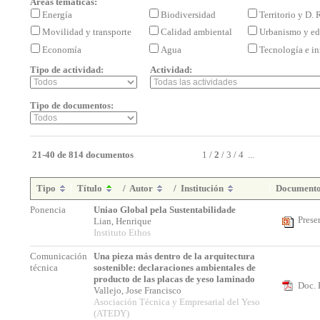
Áreas temáticas:
Energía
Biodiversidad
Territorio y D.
Movilidad y transporte
Calidad ambiental
Urbanismo y ed
Economía
Agua
Tecnología e i
Tipo de actividad:
Actividad:
Tipo de documentos:
21-40 de 814 documentos
1
/
2
/
3
/
4
...
Tipo
Título
/
Autor
/
Institución
Document
Ponencia
Uniao Global pela Sustentabilidade
Prese
Lian, Henrique
Instituto Ethos
Comunicación
Una pieza más dentro de la arquitectura
técnica
sostenible: declaraciones ambientales de
producto de las placas de yeso laminado
Doc. 
Vallejo, Jose Francisco
Asociación Técnica y Empresarial del Yeso
(ATEDY)