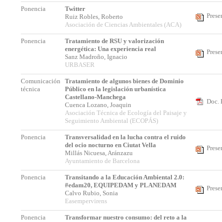
Ponencia
Twitter
Prese
Ruiz Robles, Roberto
Asociación de Ciencias Ambientales (ACA)
Ponencia
Tratamiento de RSU y valorización
energética: Una experiencia real
Prese
Sanz Madroño, Ignacio
URBASER
Comunicación
Tratamiento de algunos bienes de Dominio
técnica
Público en la legislación urbanística
Castellano-Manchega
Doc. 
Cuenca Lozano, Joaquin
Asociación Técnica de Ecología del Paisaje y
Seguimiento Ambiental (ECOPÁS)
Ponencia
Transversalidad en la lucha contra el ruido
del ocio nocturno en Ciutat Vella
Prese
Millás Nicuesa, Aránzazu
Ayuntamiento de Barcelona
Ponencia
Transitando a la Educación Ambiental 2.0:
#edam20, EQUIPEDAM y PLANEDAM
Prese
Calvo Rubio, Sonia
Easempervirens
Ponencia
Transformar nuestro consumo: del reto a la