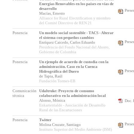
Energias Renovables en los países en vías de
desarrollo
Prese
Macías, Ernesto
Alliance for Rural Electrification y miembro
del Comité Directivo de REN 21
Ponencia
Un modelo social sostenible - TACS - Alterar
el sistema con pequeños cambios
Prese
Enríquez Caicedo, Carlos Eduardo
Presidencia del Fondo Nacional del Ahorro,
Gobierno de Colombia
Ponencia
Un ejemplo de acuerdo de custodia con la
administración. Caso en la Cuenca
Prese
Hidrográfica del Duero
de Tapia, Raúl
Fundación Tormes-EB
Comunicación
Udaltruke: Proyecto de consumo
técnica
colaborativo en la administración local
Alonso, Mónica
Doc. 
Enkarterrialde - Asociación de Desarrollo
Rural de las Encartaciones
Ponencia
Twitter
Prese
Molina Cruzate, Santiago
Instituto Superior del Medio Ambiente (ISM)