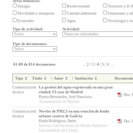
Áreas temáticas:
Energía
Biodiversidad
Territorio y D.
Movilidad y transporte
Calidad ambiental
Urbanismo y ed
Economía
Agua
Tecnología e i
Tipo de actividad:
Actividad:
Tipo de documentos:
61-80 de 814 documentos
...
2
/
3
/
4
/
5
/
6
...
Tipo
Título
/
Autor
/
Institución
Document
Comunicación
La gestión del agua regenerada en una gran
técnica
ciudad: El caso de Madrid
Doc. 
Puerta Hernández, José Francisco
Ayuntamiento de Madrid
Comunicación
Niveles de PM2,5 en una estación de fondo
técnica
urbano costera de Galicia
Prada Rodríguez, Darío
Doc. 
Instituto Universitario de Medio Ambiente-
Universidade da Coruña