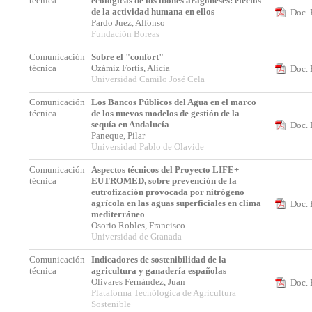
técnica
ecológicas de los ibones aragoneses: efectos
de la actividad humana en ellos
Doc. 
Pardo Juez, Alfonso
Fundación Boreas
Comunicación
Sobre el "confort"
técnica
Ozámiz Fortis, Alicia
Doc. 
Universidad Camilo José Cela
Comunicación
Los Bancos Públicos del Agua en el marco
técnica
de los nuevos modelos de gestión de la
sequía en Andalucía
Doc. 
Paneque, Pilar
Universidad Pablo de Olavide
Comunicación
Aspectos técnicos del Proyecto LIFE+
técnica
EUTROMED, sobre prevención de la
eutrofización provocada por nitrógeno
agrícola en las aguas superficiales en clima
Doc. 
mediterráneo
Osorio Robles, Francisco
Universidad de Granada
Comunicación
Indicadores de sostenibilidad de la
técnica
agricultura y ganadería españolas
Olivares Fernández, Juan
Doc. 
Plataforma Tecnólogica de Agricultura
Sostenible