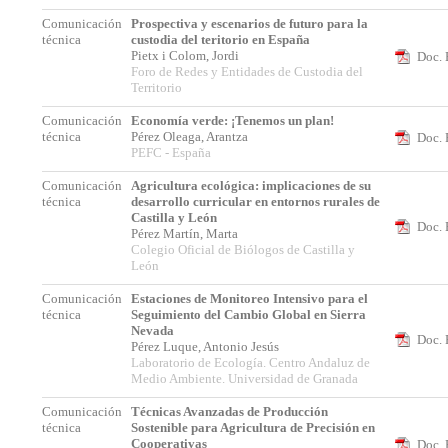
Comunicación
Prospectiva y escenarios de futuro para la
técnica
custodia del teritorio en España
Pietx i Colom, Jordi
Doc. 
Foro de Redes y Entidades de Custodia del
Territorio
Comunicación
Economía verde: ¡Tenemos un plan!
técnica
Pérez Oleaga, Arantza
Doc. 
PEFC - España
Comunicación
Agricultura ecológica: implicaciones de su
técnica
desarrollo curricular en entornos rurales de
Castilla y León
Doc. 
Pérez Martín, Marta
Colegio Oficial de Biólogos de Castilla y
León
Comunicación
Estaciones de Monitoreo Intensivo para el
técnica
Seguimiento del Cambio Global en Sierra
Nevada
Doc. 
Pérez Luque, Antonio Jesús
Laboratorio de Ecología. Centro Andaluz de
Medio Ambiente. Universidad de Granada
Comunicación
Técnicas Avanzadas de Producción
técnica
Sostenible para Agricultura de Precisión en
Cooperativas
Doc. 