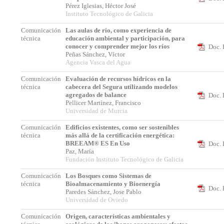
Pérez Iglesias, Héctor José
Instituto Tecnológico de Galicia
Comunicación
Las aulas de río, como experiencia de
técnica
educación ambiental y participación, para
conocer y comprender mejor los ríos
Doc. 
Peñas Sánchez, Víctor
Agencia Vasca del Agua
Comunicación
Evaluación de recursos hídricos en la
técnica
cabecera del Segura utilizando modelos
agregados de balance
Doc. 
Pellicer Martínez, Francisco
Universidad de Murcia
Comunicación
Edificios existentes, como ser sostenibles
técnica
más allá de la certificación energética:
BREEAM® ES En Uso
Doc. 
Paz, María
Fundación Instituto Tecnológico de Galicia
Comunicación
Los Bosques como Sistemas de
técnica
Bioalmacenamiento y Bioenergía
Doc. 
Paredes Sánchez, Jose Pablo
Universidad de Oviedo
Comunicación
Origen, características ambientales y