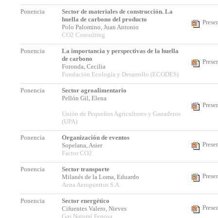
Ponencia
Sector de materiales de construcción. La
huella de carbono del producto
Prese
Polo Palomino, Juan Antonio
CO2 Consulting
Ponencia
La importancia y perspectivas de la huella
de carbono
Prese
Foronda, Cecilia
Fundación Ecología y Desarrollo (ECODES)
Ponencia
Sector agroalimentario
Pellón Gil, Elena
Prese
Unión de Pequeños Agricultores y Ganaderos
(UPA)
Ponencia
Organización de eventos
Prese
Sopelana, Asier
Factor CO2
Ponencia
Sector transporte
Prese
Milanés de la Loma, Eduardo
Aena Aeropuertos S.A.
Ponencia
Sector energético
Prese
Cifuentes Valero, Nieves
Gas Natural Fenosa