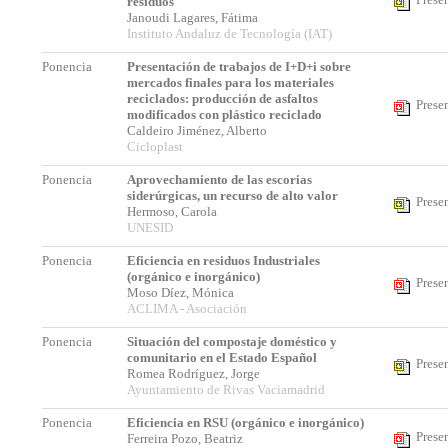
residuos
Janoudi Lagares, Fátima
Instituto Andaluz de Tecnología (IAT)
Ponencia
Presentación de trabajos de I+D+i sobre
mercados finales para los materiales
reciclados: producción de asfaltos
Prese
modificados con plástico reciclado
Caldeiro Jiménez, Alberto
Cicloplast
Ponencia
Aprovechamiento de las escorias
siderúrgicas, un recurso de alto valor
Prese
Hermoso, Carola
UNESID
Ponencia
Eficiencia en residuos Industriales
(orgánico e inorgánico)
Prese
Moso Díez, Mónica
ACLIMA - Asociación
Ponencia
Situación del compostaje doméstico y
comunitario en el Estado Español
Prese
Romea Rodríguez, Jorge
Ayuntamiento de Rivas Vaciamadrid
Ponencia
Eficiencia en RSU (orgánico e inorgánico)
Prese
Ferreira Pozo, Beatriz