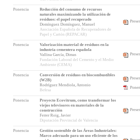
Ponencia
Reducción del consumo de recursos
naturales maximizando la utilización de
residuos: el papel recuperado
Prese
Domínguez Domínguez, Manuel
Asociación Española de Recuperadores de
Papel y Cartón (REPACAR)
Ponencia
Valorización material de residuos en la
industria cementera española
Prese
Vallina García, Dimas
Fundación Laboral del Cemento y el Medio
Ambiente (CEMA)
Ponencia
Conversión de residuos en biocombustibles
Prese
(W2B)
Rodríguez Mendiola, Antonio
Ponen
Befesa
Ponencia
Proyecto Ecovitrum, como transformar los
viejos televisores en materiales de la
Prese
construcción
Ferrer Roig, Javier
Diputación Provincial de Valencia
Ponencia
Gestión sostenible de las Áreas Industriales:
Marco adecuado para un uso eficiente de los
Prese