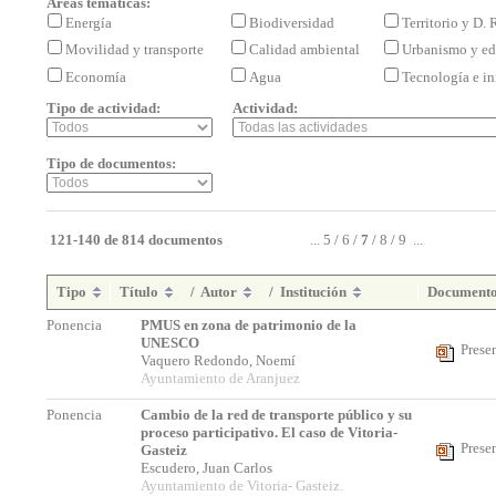
Áreas temáticas:
Energía
Biodiversidad
Territorio y D.
Movilidad y transporte
Calidad ambiental
Urbanismo y ed
Economía
Agua
Tecnología e i
Tipo de actividad:
Actividad:
Tipo de documentos:
121-140 de 814 documentos
...
5
/
6
/
7
/
8
/
9
...
Tipo
Título
/
Autor
/
Institución
Document
Ponencia
PMUS en zona de patrimonio de la
UNESCO
Prese
Vaquero Redondo, Noemí
Ayuntamiento de Aranjuez
Ponencia
Cambio de la red de transporte público y su
proceso participativo. El caso de Vitoria-
Prese
Gasteiz
Escudero, Juan Carlos
Ayuntamiento de Vitoria- Gasteiz.