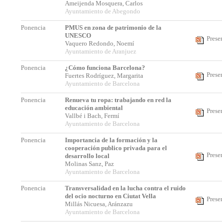
Ameijenda Mosquera, Carlos
Ayuntamiento de Abegondo
Ponencia
PMUS en zona de patrimonio de la
UNESCO
Prese
Vaquero Redondo, Noemí
Ayuntamiento de Aranjuez
Ponencia
¿Cómo funciona Barcelona?
Prese
Fuertes Rodríguez, Margarita
Ayuntamiento de Barcelona
Ponencia
Renueva tu ropa: trabajando en red la
educación ambiental
Prese
Vallbé i Bach, Fermí
Ayuntamiento de Barcelona
Ponencia
Importancia de la formación y la
cooperación publico privada para el
Prese
desarrollo local
Molinas Sanz, Paz
Ayuntamiento de Barcelona
Ponencia
Transversalidad en la lucha contra el ruido
del ocio nocturno en Ciutat Vella
Prese
Millás Nicuesa, Aránzazu
Ayuntamiento de Barcelona