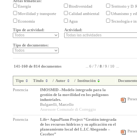
Áreas temáticas:
Energía
Biodiversidad
Territorio y D.
Movilidad y transporte
Calidad ambiental
Urbanismo y ed
Economía
Agua
Tecnología e i
Tipo de actividad:
Actividad:
Tipo de documentos:
141-160 de 814 documentos
...
6
/
7
/
8
/
9
/
10
...
Tipo
Título
/
Autor
/
Institución
Document
Ponencia
IMOSMID –Modelo integrado para la
gestión de la movilidad en los polígonos
Prese
industriales.
Bulgarelli, Marcello
Assessore Comunale di Correggio
Ponencia
Life+ AquaPlann Project “Gestión integrada
de los recursos hídricos y su aplicación en el
planeamiento local del L.I.C Abegondo –
Prese
Cecebre”