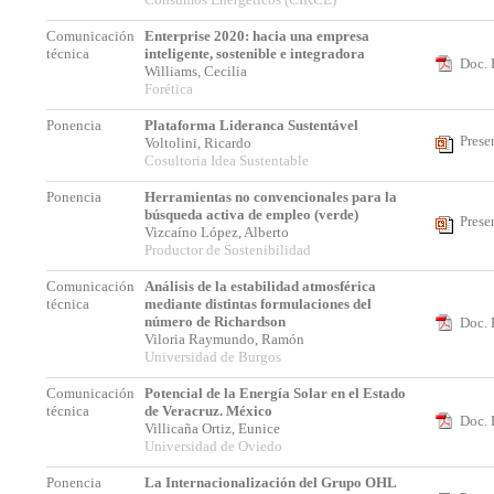
Comunicación
Enterprise 2020: hacia una empresa
técnica
inteligente, sostenible e integradora
Doc. 
Williams, Cecilia
Forética
Ponencia
Plataforma Lideranca Sustentável
Prese
Voltolini, Ricardo
Cosultoria Idea Sustentable
Ponencia
Herramientas no convencionales para la
búsqueda activa de empleo (verde)
Prese
Vizcaíno López, Alberto
Productor de Sostenibilidad
Comunicación
Análisis de la estabilidad atmosférica
técnica
mediante distintas formulaciones del
número de Richardson
Doc. 
Viloria Raymundo, Ramón
Universidad de Burgos
Comunicación
Potencial de la Energía Solar en el Estado
técnica
de Veracruz. México
Doc. 
Villicaña Ortiz, Eunice
Universidad de Oviedo
Ponencia
La Internacionalización del Grupo OHL