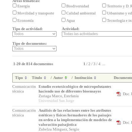
Áreas temáticas:
Energía
Biodiversidad
Territorio y D.
Movilidad y transporte
Calidad ambiental
Urbanismo y ed
Economía
Agua
Tecnología e i
Tipo de actividad:
Actividad:
Tipo de documentos:
1-20 de 814 documentos
1
/
2
/
3
/
4
...
Tipo
Título
/
Autor
/
Institución
Document
Comunicación
Estudio ecotoxicológico de micropolutantes
técnica
haciendo uso de diferentes bioensayos
Doc. 
Zuriaga Marco, Estefanía
Universidad San Jorge
Comunicación
Análisis de las relaciones entre los atributos
técnica
estéticos y físicos formadores de los paisajes
en orden a la implementación de modelos de
Doc. 
valoración paisajística
Zubelzu Mínguez, Sergio