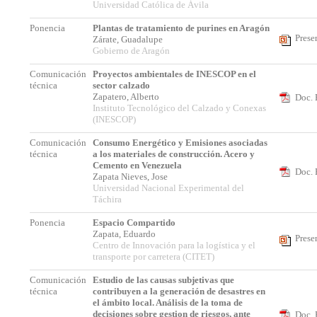
Universidad Católica de Ávila
Ponencia
Plantas de tratamiento de purines en Aragón
Prese
Zárate, Guadalupe
Gobierno de Aragón
Comunicación
Proyectos ambientales de INESCOP en el
técnica
sector calzado
Zapatero, Alberto
Doc. 
Instituto Tecnológico del Calzado y Conexas
(INESCOP)
Comunicación
Consumo Energético y Emisiones asociadas
técnica
a los materiales de construcción. Acero y
Cemento en Venezuela
Doc. 
Zapata Nieves, Jose
Universidad Nacional Experimental del
Táchira
Ponencia
Espacio Compartido
Zapata, Eduardo
Prese
Centro de Innovación para la logística y el
transporte por carretera (CITET)
Comunicación
Estudio de las causas subjetivas que
técnica
contribuyen a la generación de desastres en
el ámbito local. Análisis de la toma de
decisiones sobre gestion de riesgos, ante
Doc. 