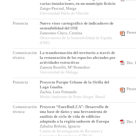
varias instalaciones, en un municipio ficticio
Zango-Pascual, Marga
Universidad Pablo de Olavide
Ponencia
Nuevo visor cartográfico de indicadores de
sostenibilidad del OSE
Prese
Zamorano Chico, Cristina
Observatorio de la Sostenibilidad de España
(OSE)
Comunicación
La transformación del territorio a través de
técnica
la restauración de los espacios afectados por
actividades extractivas
Doc. 
Zamora Roselló, Mª Remedios
Universidad de Málaga
Ponencia
Proyecto Parque Urbano de la Orilla del
Lago Guaíba
Prese
Zachia, Luiz Fernando
Medio Ambiente de Porto Alegre, Brasil.
Comunicación
Proyecto “EnerBuiLCA”: Desarrollo de
técnica
una base de datos y una herramienta de
análisis de ciclo de vida de edificios
adaptada a la región sudoeste de Europa
Doc. 
Zabalza Bribián, Ignacio
Centro de Investigación de Recursos y
Consumos Energéticos (CIRCE)