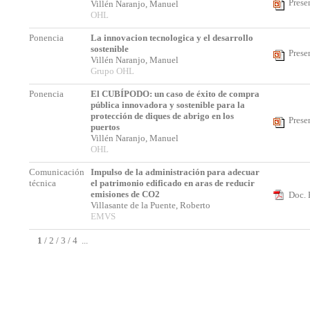
Prese
Villén Naranjo, Manuel
OHL
Ponencia
La innovacion tecnologica y el desarrollo
sostenible
Prese
Villén Naranjo, Manuel
Grupo OHL
Ponencia
El CUBÍPODO: un caso de éxito de compra
pública innovadora y sostenible para la
protección de diques de abrigo en los
Prese
puertos
Villén Naranjo, Manuel
OHL
Comunicación
Impulso de la administración para adecuar
técnica
el patrimonio edificado en aras de reducir
emisiones de CO2
Doc. 
Villasante de la Puente, Roberto
EMVS
1
/
2
/
3
/
4
...