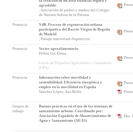
la creación de un área estancial segura y
Prese
agradable
, Asociación de padres y madres del Colegio
de Nuestra Señora de la Paloma
Ponencia
VdB. Proceso de regeneración urbana
participativa del Barrio Virgen de Begoña
Prese
de Madrid
, Paisaje transversal-Arquitectos
Ponencia
Sector agroalimentario
Pellón Gil, Elena
Prese
Unión de Pequeños Agricultores y Ganaderos
(UPA)
Ponencia
Información sobre movilidad y
sostenibilidad. Eficiencia energética y
Prese
empleo en la movilidad en España
Sánchez López, Ana Belén
Ponen
Grupos de
Buenas prácticas en el uso de los sistemas de
trabajo
saneamiento urbano. Coordinado por:
Asociación Española de Abastecimientos de
Doc. 
Agua y Saneamiento (AEAS)