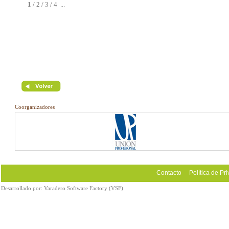
1
/
2
/
3
/
4
...
Coorganizadores
Contacto
Política de Pr
Desarrollado por:
Varadero Software Factory (VSF)