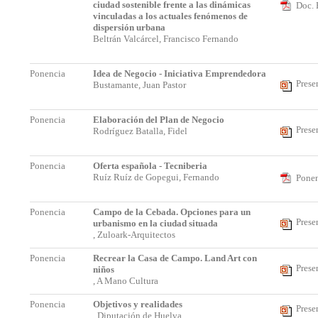
ciudad sostenible frente a las dinámicas
Doc. 
vinculadas a los actuales fenómenos de
dispersión urbana
Beltrán Valcárcel, Francisco Fernando
Ponencia
Idea de Negocio - Iniciativa Emprendedora
Prese
Bustamante, Juan Pastor
Ponencia
Elaboración del Plan de Negocio
Prese
Rodríguez Batalla, Fidel
Ponencia
Oferta española - Tecniberia
Ruíz Ruíz de Gopegui, Fernando
Ponen
Ponencia
Campo de la Cebada. Opciones para un
Prese
urbanismo en la ciudad situada
, Zuloark-Arquitectos
Ponencia
Recrear la Casa de Campo. Land Art con
Prese
niños
, A Mano Cultura
Ponencia
Objetivos y realidades
Prese
, Diputación de Huelva