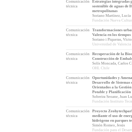
Comunicación
Estrategias integradas 
técnica
sostenible de aguas de l
metropolitanas
Soriano Martínez, Lucí
Fundación Nueva Cultur
Comunicación
Transformaciones urban
técnica
Valencia en los tiempos 
Soriano i Piqueras, Víc
Universidad de Valencia
Comunicación
Recuperación de la Bio
técnica
Construcción de Embals
Solís Moncada, Carlos 
OHL Chile
Comunicación
Oportunidades y Amena
técnica
Desarrollo de Sistemas
Orientados a la Gestión
Potable y Planificació
Sobreira Seoane, Juan L
Fundación Instituto Tecn
Comunicación
Proyecto Zeohytechpark
técnica
mediante el uso de ener
hidrógeno en parques t
Simón Romeo, Jesús
Fundación para el Desar