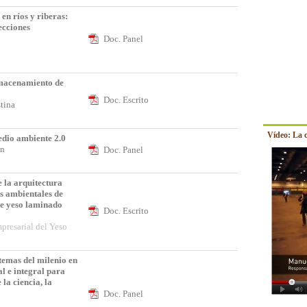
en ríos y riberas:
ecciones
Doc. Panel
lmacenamiento de
Doc. Escrito
stina
Vídeo: La 
io ambiente 2.0
tín
Doc. Panel
 la arquitectura
es ambientales de
de yeso laminado
Doc. Escrito
presarial del Yeso
temas del milenio en
l e integral para
 la ciencia, la
Doc. Panel