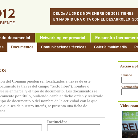
ndo documental
Networking empresarial
Encuentro Iberoameri
nes
Documentos
Comunicaciones técnicas
Galería multimedia
P
Acceso a p
os
Usuario
ón del Conama pueden ser localizados a través de este
documento (a través del campo "texto libre"), nombre o
Contraseña
a que se enmarca, y el tipo de documento. Los documentos se
icamente por título, pudiendo cambiar dicho orden y realizarlo
l tipo de documento o del nombre de la actividad con la que
o que sea de nuestro interés, se presenta una ficha de
Vídeo resu
tos.
:
Institución: