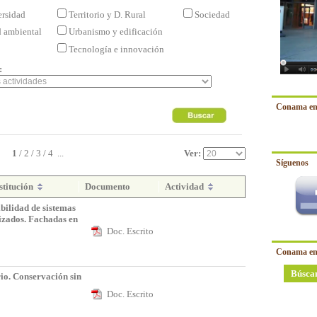
ersidad
Territorio y D. Rural
Sociedad
d ambiental
Urbanismo y edificación
Tecnología e innovación
:
Conama en
1
/
2
/
3
/
4
...
Ver:
Síguenos
stitución
Documento
Actividad
ibilidad de sistemas
lizados. Fachadas en
Doc. Escrito
Conama en
Búsca
rio. Conservación sin
Doc. Escrito