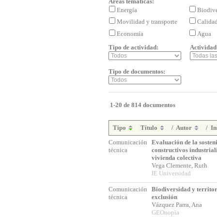
Áreas temáticas:
Energía
Biodiv
Movilidad y transporte
Calida
Economía
Agua
Tipo de actividad:
Actividad
Tipo de documentos:
1-20 de 814 documentos
Tipo
Título
/
Autor
/
In
Comunicación
Evaluación de la sosten
técnica
constructivos industria
vivienda colectiva
Vega Clemente, Ruth
IE Universidad
Comunicación
Biodiversidad y territo
técnica
exclusión
Vázquez Parra, Ana
GEOnopìa