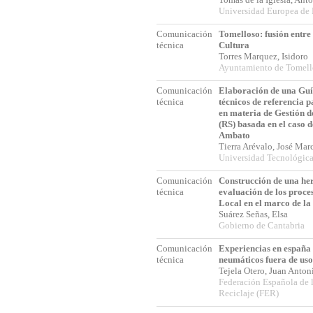
Universidad Europea de
Comunicación
Tomelloso: fusión entr
técnica
Cultura
Torres Marquez, Isidoro
Ayuntamiento de Tomell
Comunicación
Elaboración de una Guí
técnica
técnicos de referencia p
en materia de Gestión d
(RS) basada en el caso 
Ambato
Tierra Arévalo, José Ma
Universidad Tecnológic
Comunicación
Construcción de una he
técnica
evaluación de los proce
Local en el marco de l
Suárez Señas, Elsa
Gobierno de Cantabria
Comunicación
Experiencias en españa 
técnica
neumáticos fuera de uso
Tejela Otero, Juan Anto
Federación Española de 
Reciclaje (FER)