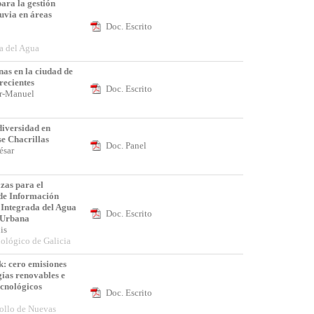
para la gestión
luvia en áreas
Doc. Escrito
a
a del Agua
as en la ciudad de
recientes
Doc. Escrito
tor-Manuel
diversidad en
e Chacrillas
Doc. Panel
César
zas para el
 de Información
 Integrada del Agua
Doc. Escrito
n Urbana
uis
ológico de Galicia
: cero emisiones
gías renovables e
ecnológicos
Doc. Escrito
rollo de Nuevas