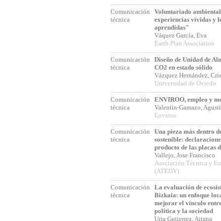
Comunicación
Voluntariado ambiental 
técnica
experiencias vividas y l
aprendidas"
Váquez García, Eva
Earth Plan Association
Comunicación
Diseño de Unidad de A
técnica
CO2 en estado sólido
Vázquez Hernández, Cri
Universidad de Oviedo
Comunicación
ENVIROO, empleo y med
técnica
Valentin-Gamazo, Agus
Enviroo
Comunicación
Una pieza más dentro de
técnica
sostenible: declaracion
producto de las placas 
Vallejo, Jose Francisco
Asociación Técnica y Em
(ATEDY)
Comunicación
La evaluación de ecosis
técnica
Bizkaia: un enfoque loca
mejorar el vínculo entre
política y la sociedad
Uria Gutierrez, Aitana