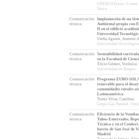
UNESCO Etxea - Centro
Vasco
Comunicación
Implantación de un Sis
técnica
Ambiental propio con E
II en el edificio académi
Universidad Tecnológi
Ureña Aguirre, Jeanette 
Universidad Tecnológic
Comunicación
Sostenibilidad curricula
técnica
en la Facultad de Cienc
Tricio Gómez, Verónica
Universidad de Burgos
Comunicación
Programa EURO-SOLAR
técnica
renovable para el desar
comunidades rurales ai
Latinoamérica
Torres Vivas, Carolina
Grupo Gas Natural - Uni
Comunicación
Eficiencia de la Ventila
técnica
Tubos Enterrados. Rep
Técnica y en el Confort.
barrio de San José de V
Madrid
Tomas de la Iglesia, An