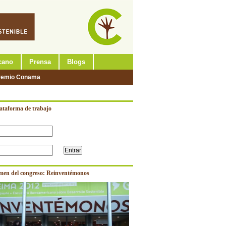
cano
Prensa
Blogs
remio Conama
lataforma de trabajo
men del congreso: Reinventémonos