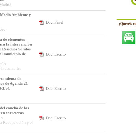
 Madrid
e Medio Ambiente y
Doc. Panel
¿Queréis c
oso
a de elementos
ara la intervención
e Residuos Sólidos
del municipio de
Doc. Escrito
rcelo
a Indoamerica
rramienta de
sos de Agenda 21
a RLSC
Doc. Escrito
del caucho de los
 en carreteras
nio
Doc. Escrito
la Recuperación y el