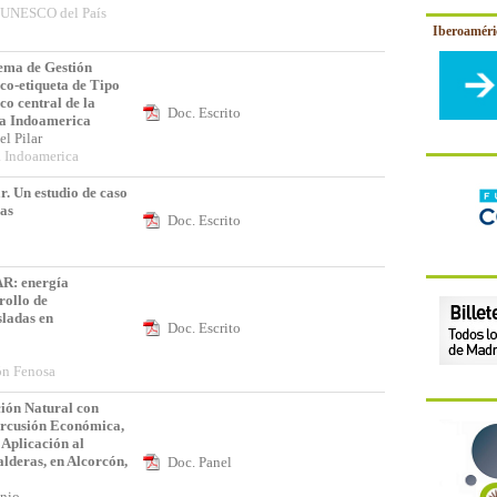
 UNESCO del País
Iberoamér
tema de Gestión
co-etiqueta de Tipo
co central de la
Doc. Escrito
ca Indoamerica
del Pilar
a Indoamerica
r. Un estudio de caso
ias
Doc. Escrito
: energía
rollo de
sladas en
Doc. Escrito
ón Fenosa
ción Natural con
ercusión Económica,
 Aplicación al
alderas, en Alcorcón,
Doc. Panel
tonio