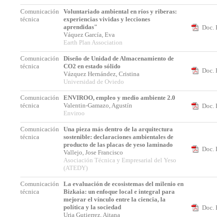
Comunicación
Voluntariado ambiental en ríos y riberas:
técnica
experiencias vividas y lecciones
aprendidas"
Doc. 
Váquez García, Eva
Earth Plan Association
Comunicación
Diseño de Unidad de Almacenamiento de
técnica
CO2 en estado sólido
Doc. 
Vázquez Hernández, Cristina
Universidad de Oviedo
Comunicación
ENVIROO, empleo y medio ambiente 2.0
técnica
Valentin-Gamazo, Agustín
Doc. 
Enviroo
Comunicación
Una pieza más dentro de la arquitectura
técnica
sostenible: declaraciones ambientales de
producto de las placas de yeso laminado
Doc. 
Vallejo, Jose Francisco
Asociación Técnica y Empresarial del Yeso
(ATEDY)
Comunicación
La evaluación de ecosistemas del milenio en
técnica
Bizkaia: un enfoque local e integral para
mejorar el vínculo entre la ciencia, la
política y la sociedad
Doc. 
Uria Gutierrez, Aitana