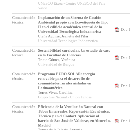
UNESCO Etxea - Centro UNESCO del País
Vasco
Comunicación
Implantación de un Sistema de Gestión
técnica
Ambiental propio con Eco-etiqueta de Tipo
II en el edificio académico central de la
Doc. 
Universidad Tecnológica Indoamerica
Ureña Aguirre, Jeanette del Pilar
Universidad Tecnológica Indoamerica
Comunicación
Sostenibilidad curricular. Un estudio de caso
técnica
en la Facultad de Ciencias
Doc. 
Tricio Gómez, Verónica
Universidad de Burgos
Comunicación
Programa EURO-SOLAR: energía
técnica
renovable para el desarrollo de
comunidades rurales aisladas en
Doc. 
Latinoamérica
Torres Vivas, Carolina
Grupo Gas Natural - Unión Fenosa
Comunicación
Eficiencia de la Ventilación Natural con
técnica
Tubos Enterrados. Repercusión Económica,
Técnica y en el Confort. Aplicación al
barrio de San José de Valderas, en Alcorcón,
Doc. 
Madrid
Tomas de la Iglesia, Antonio