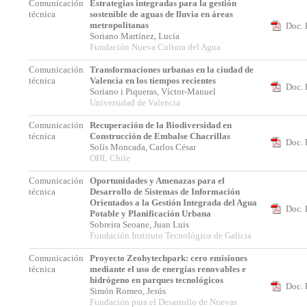
Comunicación
Estrategias integradas para la gestión
técnica
sostenible de aguas de lluvia en áreas
metropolitanas
Doc. 
Soriano Martínez, Lucía
Fundación Nueva Cultura del Agua
Comunicación
Transformaciones urbanas en la ciudad de
técnica
Valencia en los tiempos recientes
Doc. 
Soriano i Piqueras, Víctor-Manuel
Universidad de Valencia
Comunicación
Recuperación de la Biodiversidad en
técnica
Construcción de Embalse Chacrillas
Doc. 
Solís Moncada, Carlos César
OHL Chile
Comunicación
Oportunidades y Amenazas para el
técnica
Desarrollo de Sistemas de Información
Orientados a la Gestión Integrada del Agua
Doc. 
Potable y Planificación Urbana
Sobreira Seoane, Juan Luis
Fundación Instituto Tecnológico de Galicia
Comunicación
Proyecto Zeohytechpark: cero emisiones
técnica
mediante el uso de energías renovables e
hidrógeno en parques tecnológicos
Doc. 
Simón Romeo, Jesús
Fundación para el Desarrollo de Nuevas