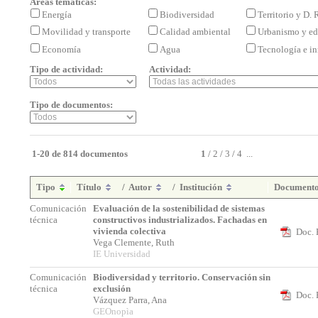
Áreas temáticas:
Energía
Biodiversidad
Territorio y D.
Movilidad y transporte
Calidad ambiental
Urbanismo y ed
Economía
Agua
Tecnología e i
Tipo de actividad:
Actividad:
Tipo de documentos:
1-20 de 814 documentos
1
/
2
/
3
/
4
...
Tipo
Título
/
Autor
/
Institución
Document
Comunicación
Evaluación de la sostenibilidad de sistemas
técnica
constructivos industrializados. Fachadas en
vivienda colectiva
Doc. 
Vega Clemente, Ruth
IE Universidad
Comunicación
Biodiversidad y territorio. Conservación sin
técnica
exclusión
Doc. 
Vázquez Parra, Ana
GEOnopìa