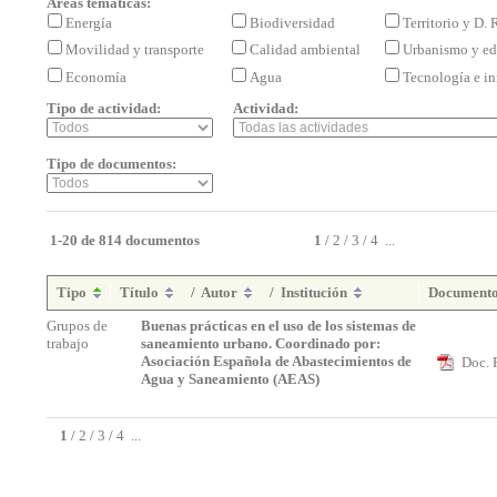
Áreas temáticas:
Energía
Biodiversidad
Territorio y D.
Movilidad y transporte
Calidad ambiental
Urbanismo y ed
Economía
Agua
Tecnología e i
Tipo de actividad:
Actividad:
Tipo de documentos:
1-20 de 814 documentos
1
/
2
/
3
/
4
...
Tipo
Título
/
Autor
/
Institución
Document
Grupos de
Buenas prácticas en el uso de los sistemas de
trabajo
saneamiento urbano. Coordinado por:
Asociación Española de Abastecimientos de
Doc. 
Agua y Saneamiento (AEAS)
1
/
2
/
3
/
4
...