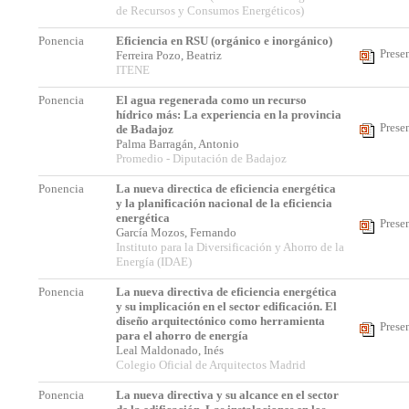
de Recursos y Consumos Energéticos)
Ponencia
Eficiencia en RSU (orgánico e inorgánico)
Prese
Ferreira Pozo, Beatriz
ITENE
Ponencia
El agua regenerada como un recurso
hídrico más: La experiencia en la provincia
Prese
de Badajoz
Palma Barragán, Antonio
Promedio - Diputación de Badajoz
Ponencia
La nueva directica de eficiencia energética
y la planificación nacional de la eficiencia
energética
Prese
García Mozos, Fernando
Instituto para la Diversificación y Ahorro de la
Energía (IDAE)
Ponencia
La nueva directiva de eficiencia energética
y su implicación en el sector edificación. El
diseño arquitectónico como herramienta
Prese
para el ahorro de energía
Leal Maldonado, Inés
Colegio Oficial de Arquitectos Madrid
Ponencia
La nueva directiva y su alcance en el sector