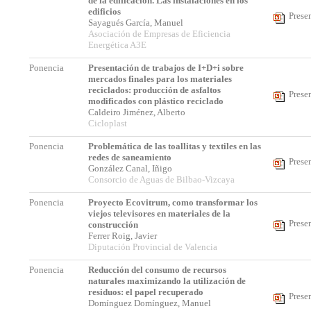
de la edificación. Las instalaciones en los
edificios
Prese
Sayagués García, Manuel
Asociación de Empresas de Eficiencia
Energética A3E
Ponencia
Presentación de trabajos de I+D+i sobre
mercados finales para los materiales
reciclados: producción de asfaltos
Prese
modificados con plástico reciclado
Caldeiro Jiménez, Alberto
Cicloplast
Ponencia
Problemática de las toallitas y textiles en las
redes de saneamiento
Prese
González Canal, Iñigo
Consorcio de Aguas de Bilbao-Vizcaya
Ponencia
Proyecto Ecovitrum, como transformar los
viejos televisores en materiales de la
Prese
construcción
Ferrer Roig, Javier
Diputación Provincial de Valencia
Ponencia
Reducción del consumo de recursos
naturales maximizando la utilización de
residuos: el papel recuperado
Prese
Domínguez Domínguez, Manuel