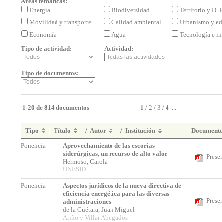
Áreas temáticas:
Energía
Biodiversidad
Territorio y D.
Movilidad y transporte
Calidad ambiental
Urbanismo y ed
Economía
Agua
Tecnología e i
Tipo de actividad:
Actividad:
Tipo de documentos:
1-20 de 814 documentos
1
/
2
/
3
/
4
...
Tipo
Título
/
Autor
/
Institución
Document
Ponencia
Aprovechamiento de las escorias
siderúrgicas, un recurso de alto valor
Prese
Hermoso, Carola
UNESID
Ponencia
Aspectos jurídicos de la nueva directiva de
eficiencia energética para las diversas
Prese
administraciones
de la Cuétara, Juan Miguel
Ariño y Villar Abogados