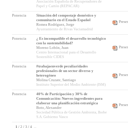
Asociación Española de Recuperadores de
Papel y Cartón (REPACAR)
Ponencia
Situación del compostaje doméstico y
comunitario en el Estado Español
Prese
Romea Rodríguez, Jorge
Ayuntamiento de Rivas Vaciamadrid
Ponencia
¿ Es incompatible el desarrollo tecnológico
con la sustentabilidad?
Prese
Moreno Lobón, Juan
Centro Internacional para el Desarrollo
Sostenible CIDES
Ponencia
#trabajaenverde peculiaridades
profesionales de un sector diverso y
Prese
heterogéneo
Molina Cruzate, Santiago
Instituto Superior del Medio Ambiente (ISM)
Ponencia
40% de Participación y 30% de
Comunicación: Nuevos ingredientes para
elaborar una planificación estratégica
Prese
Boto, Alexander
Sociedad Pública de Gestión Ambienta, Ihobe
S.A. Gobierno Vasco
1
/
2
/
3
/
4
...