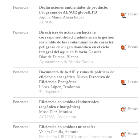
Ponencia
Declaraciones ambientales de producto.
Programa de AENOR globalEPD
Prese
Arjona Marie, Alicia Isabel
AENOR
Ponencia
Directrices de actuación hacia la
corresponsabilidad ciudadana en la gestión
sostenible de los contaminantes de carácter
Prese
peligroso de origen doméstico en el ciclo
integral del agua en Vitoria-Gasteiz
Díaz de Durana, Blanca
Ayuntamiento de Vitoria-Gasteiz
Ponencia
Documento de la AIE y rutas de políticas de
eficiencia energética. Nueva Directiva de
Prese
Eficiencia Energética
López López, Teodorino
3I - Ingeniería
Ponencia
Eficiencia en residuos Industriales
(orgánico e inorgánico)
Prese
Moso Díez, Mónica
ACLIMA - Asociación
Ponencia
Eficiencia en residuos minerales
Valero Capilla, Antonio
Prese
Fundación CIRCE (Centro de Investigación