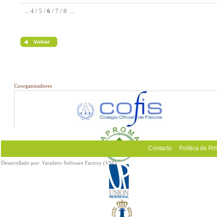
...
4
/
5
/
6
/
7
/
8
...
Coorganizadores
Contacto
Política de Pr
Desarrollado por:
Varadero Software Factory (VSF)