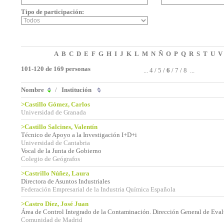
Tipo de participación:
A
B
C
D
E
F
G
H
I
J
K
L
M
N
Ñ
O
P
Q
R
S
T
U
V
101-120 de 169 personas
...
4
/
5
/
6
/
7
/
8
...
Nombre
/
Institución
>Castillo Gómez, Carlos
Universidad de Granada
>Castillo Salcines, Valentín
Técnico de Apoyo a la Investigación I+D+i
Universidad de Cantabria
Vocal de la Junta de Gobierno
Colegio de Geógrafos
>Castrillo Núñez, Laura
Directora de Asuntos Industriales
Federación Empresarial de la Industria Química Española
>Castro Díez, José Juan
Área de Control Integrado de la Contaminación. Dirección General de Eva
Comunidad de Madrid