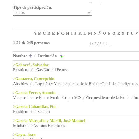
Tipo de participación:
A
B
C
D
E
F
G
H
I
J
K
L
M
N
Ñ
O
P
Q
R
S
T
U
V
1-20 de 245 personas
1
/
2
/
3
/
4
...
Nombre
/
Institución
>Gabarró, Salvador
Presidente de Gas Natural Fenosa
>Gamarra, Concepción
Alcaldesa de Logroño y Vicepresidenta de la Red de Ciudades Inteligentes
>García Ferrer, Antonio
Vicepresidente Ejecutivo del Grupo ACS y Vicepresidente de la Fundació
>García-Cabanillas, Pío
Presidente del Senado
>García-Margallo y Marfil, José Manuel
Ministro de Asuntos Exteriores
>Gaya, Joan