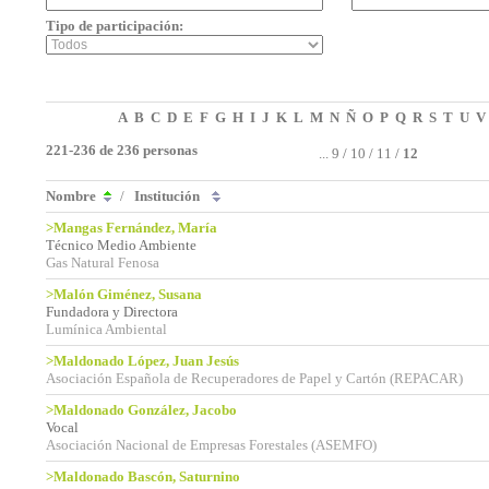
Tipo de participación:
A
B
C
D
E
F
G
H
I
J
K
L
M
N
Ñ
O
P
Q
R
S
T
U
V
221-236 de 236 personas
...
9
/
10
/
11
/
12
Nombre
/
Institución
>Mangas Fernández, María
Técnico Medio Ambiente
Gas Natural Fenosa
>Malón Giménez, Susana
Fundadora y Directora
Lumínica Ambiental
>Maldonado López, Juan Jesús
Asociación Española de Recuperadores de Papel y Cartón (REPACAR)
>Maldonado González, Jacobo
Vocal
Asociación Nacional de Empresas Forestales (ASEMFO)
>Maldonado Bascón, Saturnino