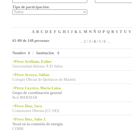
Tipo de participación:
A
B
C
D
E
F
G
H
I
J
K
L
M
N
Ñ
O
P
Q
R
S
T
U
V
61-80 de 148 personas
...
2
/
3
/
4
/
5
/
6
...
Nombre
/
Institución
>Pérez Arellano, Esther
Universidad Alfonso X El Sabio
>Pérez Arroyo, Julián
Colegio Oficial de Químicos de Madrid
>Pérez Cayeiro, María Luisa
Grupo de coordinación general
Red IBERMAR
>Pérez Díaz, Sara
Comisiones Obreras (CC.OO)
>Pérez Díez, Julio J.
Vocal en la comisión de energía
COIIM