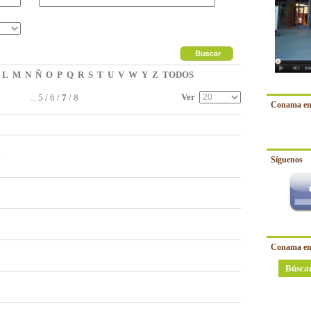
L
M
N
Ñ
O
P
Q
R
S
T
U
V
W
Y
Z
TODOS
Ver
...
5
/
6
/
7
/
8
Conama en
d
Síguenos
Conama en
Búsca