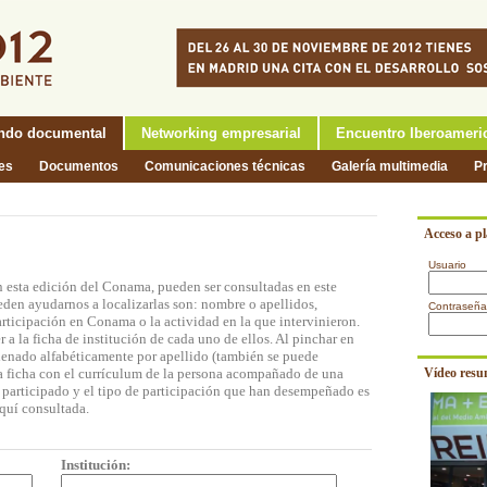
ndo documental
Networking empresarial
Encuentro Iberoameri
nes
Documentos
Comunicaciones técnicas
Galería multimedia
P
Acceso a p
Usuario
n esta edición del Conama, pueden ser consultadas en este
eden ayudarnos a localizarlas son: nombre o apellidos,
Contraseña
participación en Conama o la actividad en la que intervinieron.
a la ficha de institución de cada uno de ellos. Al pinchar en
rdenado alfabéticamente por apellido (también se puede
na ficha con el currículum de la persona acompañado de una
Vídeo resu
n participado y el tipo de participación que han desempeñado es
quí consultada.
Institución: