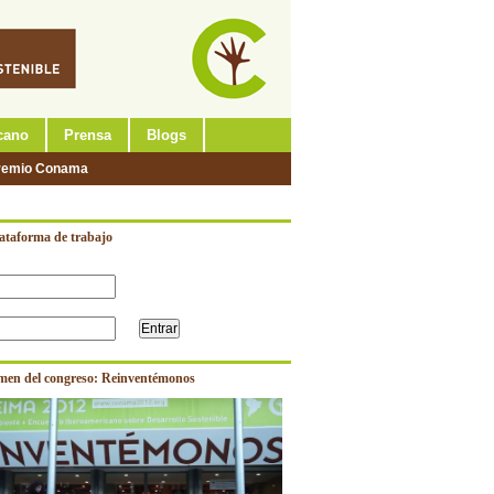
cano
Prensa
Blogs
remio Conama
lataforma de trabajo
men del congreso: Reinventémonos