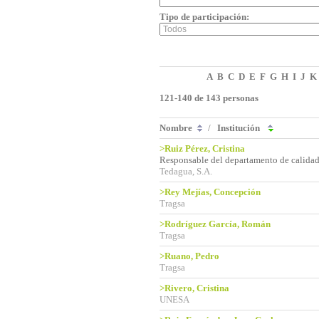
Tipo de participación:
A
B
C
D
E
F
G
H
I
J
K
121-140 de 143 personas
Nombre
/
Institución
>Ruiz Pérez, Cristina
Responsable del departamento de calida
Tedagua, S.A.
>Rey Mejías, Concepción
Tragsa
>Rodríguez García, Román
Tragsa
>Ruano, Pedro
Tragsa
>Rivero, Cristina
UNESA