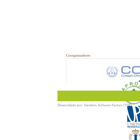
Coorganizadores
Desarrollado por:
Varadero Software Factory (VSF)