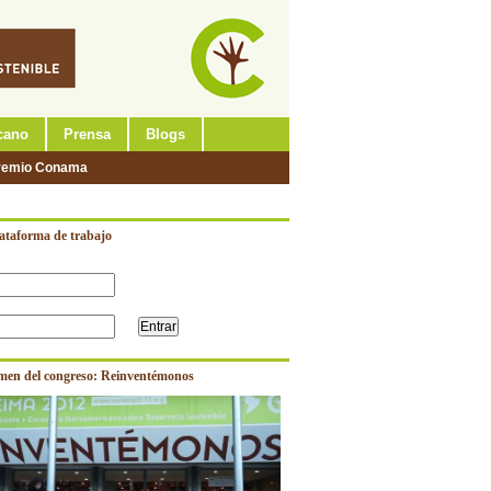
cano
Prensa
Blogs
remio Conama
lataforma de trabajo
men del congreso: Reinventémonos