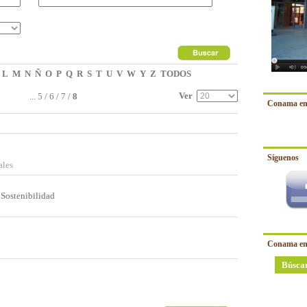
L
M
N
Ñ
O
P
Q
R
S
T
U
V
W
Y
Z
TODOS
Ver
...
5
/
6
/
7
/
8
Conama en
Síguenos
ales
 Sostenibilidad
Conama en
Búsca