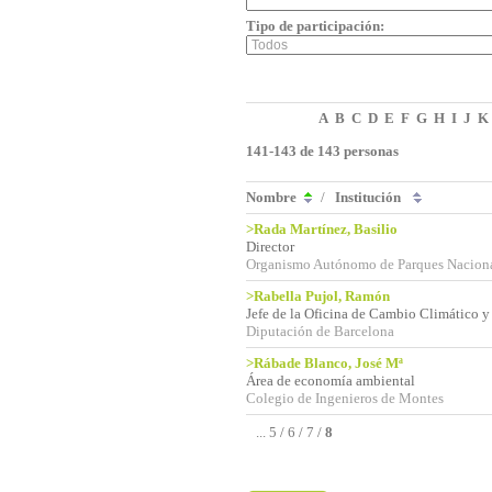
Tipo de participación:
A
B
C
D
E
F
G
H
I
J
K
141-143 de 143 personas
Nombre
/
Institución
>Rada Martínez, Basilio
Director
Organismo Autónomo de Parques Nacion
>Rabella Pujol, Ramón
Jefe de la Oficina de Cambio Climático y
Diputación de Barcelona
>Rábade Blanco, José Mª
Área de economía ambiental
Colegio de Ingenieros de Montes
...
5
/
6
/
7
/
8