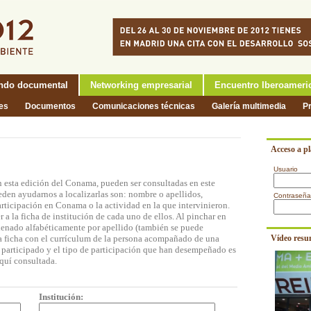
ndo documental
Networking empresarial
Encuentro Iberoameri
nes
Documentos
Comunicaciones técnicas
Galería multimedia
P
Acceso a p
Usuario
n esta edición del Conama, pueden ser consultadas en este
eden ayudarnos a localizarlas son: nombre o apellidos,
Contraseña
participación en Conama o la actividad en la que intervinieron.
a la ficha de institución de cada uno de ellos. Al pinchar en
rdenado alfabéticamente por apellido (también se puede
na ficha con el currículum de la persona acompañado de una
Vídeo resu
n participado y el tipo de participación que han desempeñado es
quí consultada.
Institución: