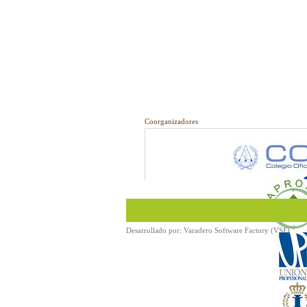
Coorganizadores
Desarrollado por:
Varadero Software Factory (VSF)