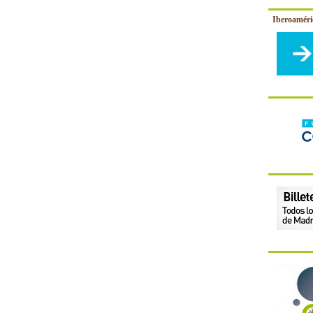
Iberoamér