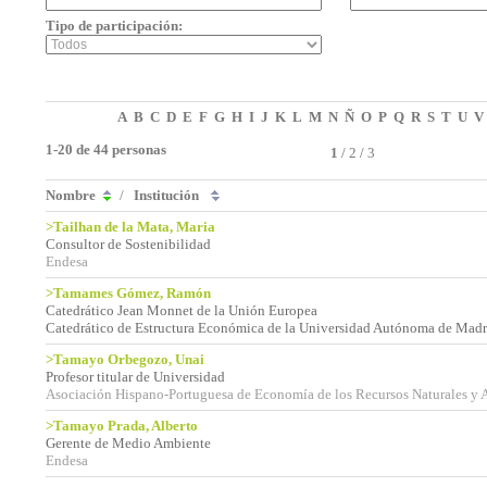
Tipo de participación:
A
B
C
D
E
F
G
H
I
J
K
L
M
N
Ñ
O
P
Q
R
S
T
U
V
1-20 de 44 personas
1
/
2
/
3
Nombre
/
Institución
>Tailhan de la Mata, Maria
Consultor de Sostenibilidad
Endesa
>Tamames Gómez, Ramón
Catedrático Jean Monnet de la Unión Europea
Catedrático de Estructura Económica de la Universidad Autónoma de Madr
>Tamayo Orbegozo, Unai
Profesor titular de Universidad
Asociación Hispano-Portuguesa de Economía de los Recursos Naturales y
>Tamayo Prada, Alberto
Gerente de Medio Ambiente
Endesa