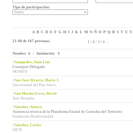
Tipo de participación:
A
B
C
D
E
F
G
H
I
J
K
L
M
N
Ñ
O
P
Q
R
S
T
U
V
21-40 de 167 personas
1
/
2
/
3
/
4
...
Nombre
/
Institución
>Sampedro, Juan Luis
Consejero Delegado
SKYBUS
>San Jose Alvarez, Maria J.
Universidad del Pais Vasco
>San Martin Errea, David
Azti-Tecnalia
>Sánchez, Amaya
Asistencia técnica de la Plataforma Estatal de Custodia del Territorio
Fundación Biodiversidad
>Sánchez, Carlos
UICN