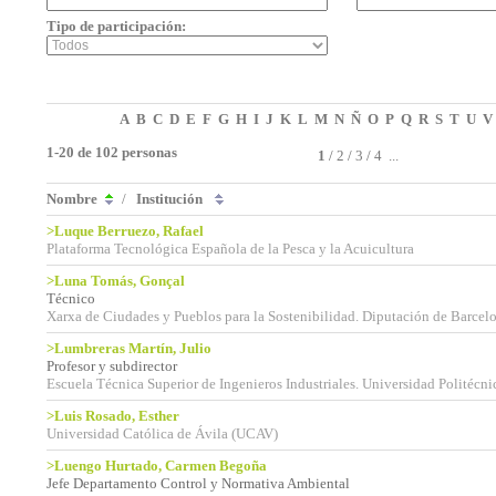
Tipo de participación:
A
B
C
D
E
F
G
H
I
J
K
L
M
N
Ñ
O
P
Q
R
S
T
U
V
1-20 de 102 personas
1
/
2
/
3
/
4
...
Nombre
/
Institución
>Luque Berruezo, Rafael
Plataforma Tecnológica Española de la Pesca y la Acuicultura
>Luna Tomás, Gonçal
Técnico
Xarxa de Ciudades y Pueblos para la Sostenibilidad. Diputación de Barcel
>Lumbreras Martín, Julio
Profesor y subdirector
Escuela Técnica Superior de Ingenieros Industriales. Universidad Politécn
>Luis Rosado, Esther
Universidad Católica de Ávila (UCAV)
>Luengo Hurtado, Carmen Begoña
Jefe Departamento Control y Normativa Ambiental