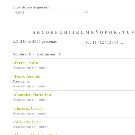
Tipo de participación:
A
B
C
D
E
F
G
H
I
J
K
L
M
N
Ñ
O
P
Q
R
S
T
U
V
221-240 de 2055 personas
...
10
/
11
/
12
/
13
/
14
...
Nombre
/
Institución
>Ferrer, Jesica
Asociación eco-union
>Fosse, Jeremie
Presidente
Asociación eco-union
>González, María José
Asociación eco-union
>Jiménez, Carlos
Asociación eco-union
>Melando, Lucia
Asociación eco-union