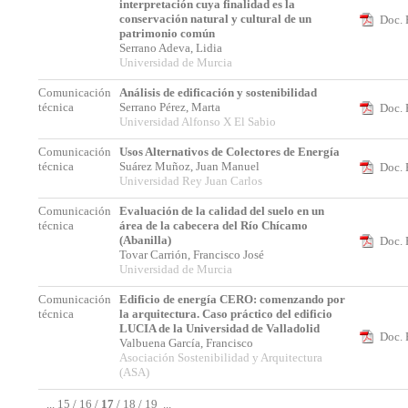
interpretación cuya finalidad es la
conservación natural y cultural de un
Doc. 
patrimonio común
Serrano Adeva, Lidia
Universidad de Murcia
Comunicación
Análisis de edificación y sostenibilidad
técnica
Serrano Pérez, Marta
Doc. 
Universidad Alfonso X El Sabio
Comunicación
Usos Alternativos de Colectores de Energía
técnica
Suárez Muñoz, Juan Manuel
Doc. 
Universidad Rey Juan Carlos
Comunicación
Evaluación de la calidad del suelo en un
técnica
área de la cabecera del Río Chícamo
(Abanilla)
Doc. 
Tovar Carrión, Francisco José
Universidad de Murcia
Comunicación
Edificio de energía CERO: comenzando por
técnica
la arquitectura. Caso práctico del edificio
LUCIA de la Universidad de Valladolid
Doc. 
Valbuena García, Francisco
Asociación Sostenibilidad y Arquitectura
(ASA)
...
15
/
16
/
17
/
18
/
19
...