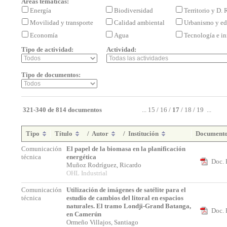
Áreas temáticas:
Energía
Biodiversidad
Territorio y D.
Movilidad y transporte
Calidad ambiental
Urbanismo y ed
Economía
Agua
Tecnología e i
Tipo de actividad:
Actividad:
Tipo de documentos:
321-340 de 814 documentos
...
15
/
16
/
17
/
18
/
19
...
Tipo
Título
/
Autor
/
Institución
Document
Comunicación
El papel de la biomasa en la planificación
técnica
energética
Doc. 
Muñoz Rodríguez, Ricardo
OHL Industrial
Comunicación
Utilización de imágenes de satélite para el
técnica
estudio de cambios del litoral en espacios
naturales. El tramo Londji-Grand Batanga,
Doc. 
en Camerún
Ormeño Villajos, Santiago