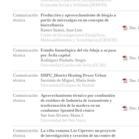
Economía Social y Solidaria (AERESS)
Comunicación
Producción y aprovechamiento de biogás a
técnica
partir de microalgas en un concepto de
biorrefinería
Doc. 
Ramos Suárez, Juan Luis
Centro de Investigaciones Energéticas,
Medioambientales y Tecnológicas (CIEMAT)
Comunicación
Estudio limnológico del río Adaja a su paso
técnica
por Ávila capital
Doc. 
Rodríguez Pindado, Sergio
Universidad Católica de Ávila (UCAV)
Comunicación
DHPU_District Heating Power Urban
técnica
Sacristán de Miguel, María Jesús
Doc. 
Universidad Europea de Madrid
Comunicación
Aprovechamiento térmico por combustión
técnica
de residuos de Industria de tratamiento y
trasformación de la madera en un
Doc. 
combustor Spouted Bed cónico
San Jose Alvarez, Maria J.
Universidad del Pais Vasco
Comunicación
La villa romana Los Cipreses: un proyecto
técnica
de investigación y creación de un centro de