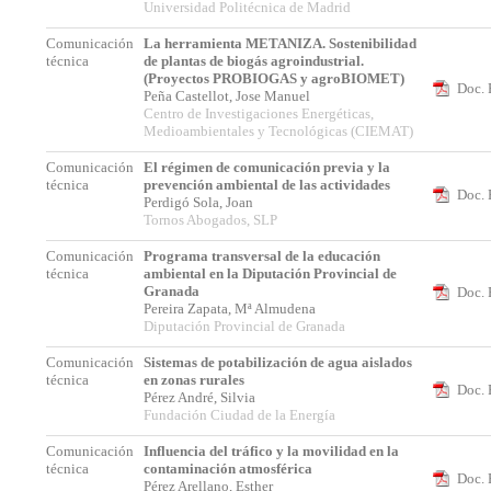
Universidad Politécnica de Madrid
Comunicación
La herramienta METANIZA. Sostenibilidad
técnica
de plantas de biogás agroindustrial.
(Proyectos PROBIOGAS y agroBIOMET)
Doc. 
Peña Castellot, Jose Manuel
Centro de Investigaciones Energéticas,
Medioambientales y Tecnológicas (CIEMAT)
Comunicación
El régimen de comunicación previa y la
técnica
prevención ambiental de las actividades
Doc. 
Perdigó Sola, Joan
Tornos Abogados, SLP
Comunicación
Programa transversal de la educación
técnica
ambiental en la Diputación Provincial de
Granada
Doc. 
Pereira Zapata, Mª Almudena
Diputación Provincial de Granada
Comunicación
Sistemas de potabilización de agua aislados
técnica
en zonas rurales
Doc. 
Pérez André, Silvia
Fundación Ciudad de la Energía
Comunicación
Influencia del tráfico y la movilidad en la
técnica
contaminación atmosférica
Doc. 
Pérez Arellano, Esther