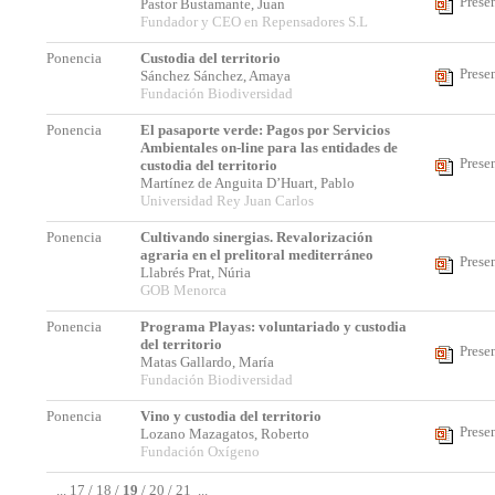
Prese
Pastor Bustamante, Juan
Fundador y CEO en Repensadores S.L
Ponencia
Custodia del territorio
Prese
Sánchez Sánchez, Amaya
Fundación Biodiversidad
Ponencia
El pasaporte verde: Pagos por Servicios
Ambientales on-line para las entidades de
Prese
custodia del territorio
Martínez de Anguita D’Huart, Pablo
Universidad Rey Juan Carlos
Ponencia
Cultivando sinergias. Revalorización
agraria en el prelitoral mediterráneo
Prese
Llabrés Prat, Núria
GOB Menorca
Ponencia
Programa Playas: voluntariado y custodia
del territorio
Prese
Matas Gallardo, María
Fundación Biodiversidad
Ponencia
Vino y custodia del territorio
Prese
Lozano Mazagatos, Roberto
Fundación Oxígeno
...
17
/
18
/
19
/
20
/
21
...