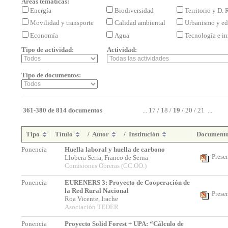
Áreas temáticas:
Energía
Biodiversidad
Territorio y D.
Movilidad y transporte
Calidad ambiental
Urbanismo y ed
Economía
Agua
Tecnología e i
Tipo de actividad:
Actividad:
Tipo de documentos:
361-380 de 814 documentos
...
17
/
18
/
19
/
20
/
21
...
Tipo
Título
/
Autor
/
Institución
Document
Ponencia
Huella laboral y huella de carbono
Prese
Llobera Serra, Franco de Serna
Comisiones Obreras (CC.OO.)
Ponencia
EURENERS 3: Proyecto de Cooperación de
la Red Rural Nacional
Prese
Roa Vicente, Irache
Asociación TEDER
Ponencia
Proyecto Solid Forest + UPA: “Cálculo de