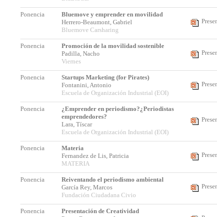
Ponencia
Bluemove y emprender en movilidad
Prese
Herrero-Beaumont, Gabriel
Bluemove Carsharing
Ponencia
Promoción de la movilidad sostenible
Prese
Padilla, Nacho
Viernes
Ponencia
Startups Marketing (for Pirates)
Prese
Fontanini, Antonio
Escuela de Organización Industrial (EOI)
Ponencia
¿Emprender en periodismo?¿Periodistas
emprendedores?
Prese
Lara, Tíscar
Escuela de Organización Industrial (EOI)
Ponencia
Materia
Prese
Fernandez de Lis, Patricia
MATERIA
Ponencia
Reiventando el periodismo ambiental
Prese
García Rey, Marcos
Fundación Ciudadana Civio
Ponencia
Presentación de Creatividad