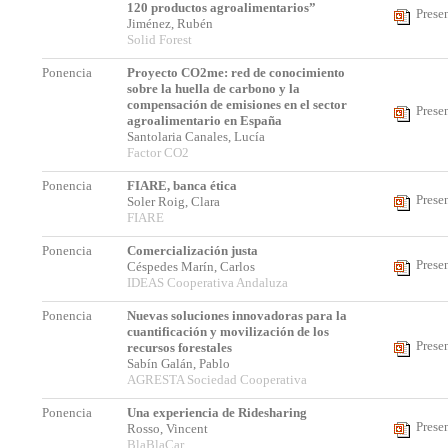
120 productos agroalimentarios”
Prese
Jiménez, Rubén
Solid Forest
Ponencia
Proyecto CO2me: red de conocimiento
sobre la huella de carbono y la
compensación de emisiones en el sector
Prese
agroalimentario en España
Santolaria Canales, Lucía
Factor CO2
Ponencia
FIARE, banca ética
Prese
Soler Roig, Clara
FIARE
Ponencia
Comercialización justa
Prese
Céspedes Marín, Carlos
IDEAS Cooperativa Andaluza
Ponencia
Nuevas soluciones innovadoras para la
cuantificación y movilización de los
Prese
recursos forestales
Sabín Galán, Pablo
AGRESTA Sociedad Cooperativa
Ponencia
Una experiencia de Ridesharing
Prese
Rosso, Vincent
BlaBlaCar