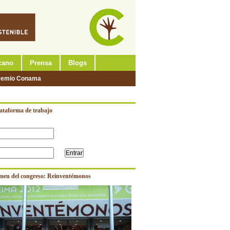
cano
Prensa
Blogs
remio Conama
lataforma de trabajo
men del congreso: Reinventémonos