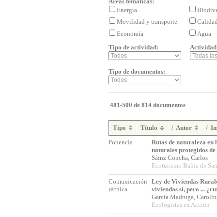
Áreas temáticas:
Energía
Biodiv
Movilidad y transporte
Calida
Economía
Agua
Tipo de actividad:
Actividad
Tipo de documentos:
481-500 de 814 documentos
Tipo
Título
/
Autor
/
In
Ponencia
Rutas de naturaleza en 
naturales protegidos de
Sáinz Concha, Carlos
Ecoturismo Bahía de San
Comunicación
Ley de Viviendas Rurale
técnica
viviendas sí, pero ... ¿r
García Madruga, Caroli
Ecologistas en Acción