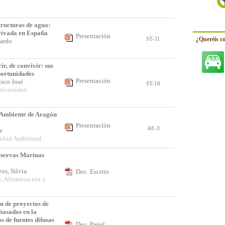
n
tructuras de agua:
rivada en España
Presentación
ST-31
¿Queréis c
cardo
r, de convivir: sus
portunidades
Presentación
isco José
ST-18
niversidad
 Ambiente de Aragón
Presentación
AE-3
ar
lidad Ambiental
eservas Marinas
zos, Silvia
Doc. Escrito
a, Alimentación y
n de proyectos de
basados en la
s de fuentes difusas
Doc. Panel