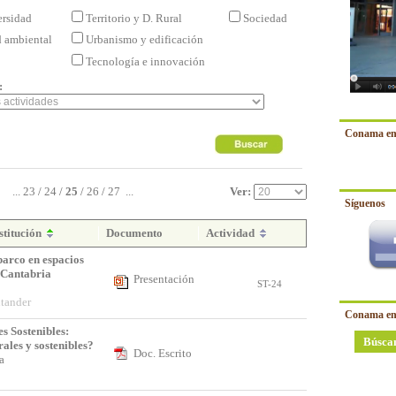
ersidad
Territorio y D. Rural
Sociedad
d ambiental
Urbanismo y edificación
Tecnología e innovación
:
Conama en
...
23
/
24
/
25
/
26
/
27
...
Ver:
Síguenos
stitución
Documento
Actividad
barco en espacios
 Cantabria
Presentación
ST-24
tander
Conama en
s Sostenibles:
Búsca
urales y sostenibles?
Doc. Escrito
na