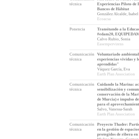
técnica
Experiencias Piloto de 
Bancos de Hábitat
González Alcalde, Isabe
Ecoacsa
Ponencia
Transitando a la Educa
#edam20, EQUIPEDA
Calvo Rubio, Sonia
Easempervirens
Comunicación
Voluntariado ambiental 
técnica
experiencias vividas y l
aprendidas"
Váquez García, Eva
Earth Plan Association
Comunicación
Cuidando la Marina: ac
técnica
sensibilización y comun
conservación de la Mar
de Murcia) e impulso de
para el aprovechamient
Salvo, Vanessa-Sarah
Earth Plan Association
Comunicación
Proyecto Thader: Parti
técnica
en la gestión de espacio
protegidos de ribera en