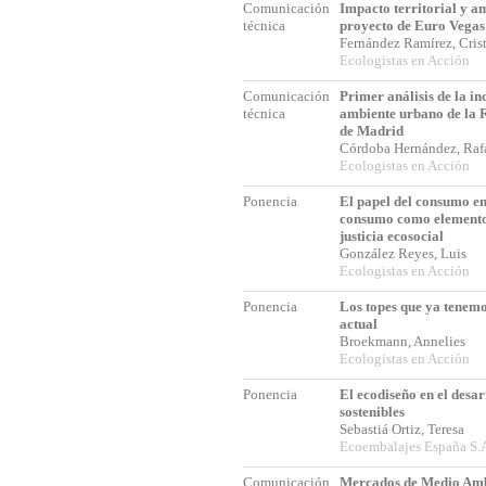
Comunicación
Impacto territorial y a
técnica
proyecto de Euro Vegas
Fernández Ramírez, Cri
Ecologistas en Acción
Comunicación
Primer análisis de la in
técnica
ambiente urbano de la 
de Madrid
Córdoba Hernández, Ra
Ecologistas en Acción
Ponencia
El papel del consumo en 
consumo como elemento 
justicia ecosocial
González Reyes, Luis
Ecologistas en Acción
Ponencia
Los topes que ya tenemos
actual
Broekmann, Annelies
Ecologistas en Acción
Ponencia
El ecodiseño en el desar
sostenibles
Sebastiá Ortiz, Teresa
Ecoembalajes España S.
Comunicación
Mercados de Medio Amb