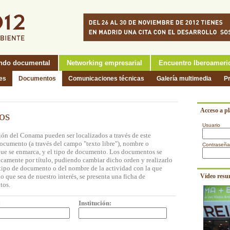
ndo documental
Networking empresarial
Encuentro Iberoameri
nes
Documentos
Comunicaciones técnicas
Galería multimedia
P
Acceso a p
os
Usuario
ón del Conama pueden ser localizados a través de este
documento (a través del campo "texto libre"), nombre o
Contraseña
a que se enmarca, y el tipo de documento. Los documentos se
icamente por título, pudiendo cambiar dicho orden y realizarlo
l tipo de documento o del nombre de la actividad con la que
o que sea de nuestro interés, se presenta una ficha de
Vídeo resu
tos.
:
Institución: