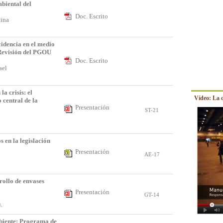
mbiental del
Doc. Escrito
stina
cidencia en el medio
Revisión del PGOU
Doc. Escrito
fael
la crisis: el
Vídeo: La 
central de la
Presentación
ST-21
 en la legislación
Presentación
AE-17
rollo de envases
Presentación
GT-14
A.
iente: Programa de