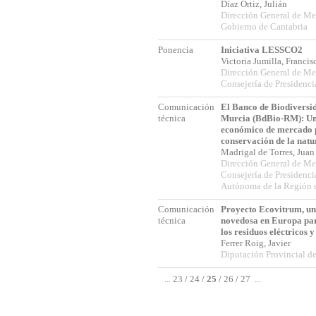
Díaz Ortiz, Julián
Dirección General de Me
Gobierno de Cantabria
Ponencia
Iniciativa LESSCO2
Victoria Jumilla, Franci
Dirección General de Me
Consejería de Presidenc
Comunicación
El Banco de Biodiversid
técnica
Murcia (BdBio-RM): Un
económico de mercado p
conservación de la natu
Madrigal de Torres, Jua
Dirección General de Me
Consejería de Presiden
Autónoma de la Región 
Comunicación
Proyecto Ecovitrum, una
técnica
novedosa en Europa par
los residuos eléctricos y
Ferrer Roig, Javier
Diputación Provincial d
...
23
/
24
/
25
/
26
/
27
...