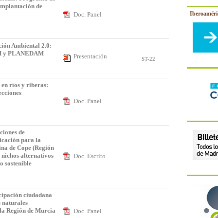
Implantación de
Iberoamér
Doc. Panel
l
ción Ambiental 2.0:
M y PLANEDAM
Presentación
ST-22
en ríos y riberas:
ecciones
Doc. Panel
ciones de
icación para la
ina de Cope (Región
 nichos alternativos
Doc. Escrito
o sostenible
cipación ciudadana
s naturales
 la Región de Murcia
Doc. Panel