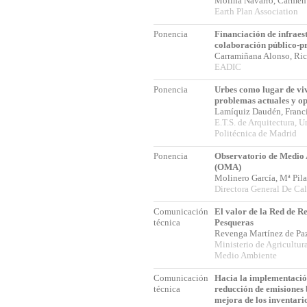
Molina Navarro, Carme
Earth Plan Association
Ponencia
Financiación de infraes
colaboración público-p
Carramiñana Alonso, Ri
EADIC
Ponencia
Urbes como lugar de vivi
problemas actuales y o
Lamíquiz Daudén, Franc
E.T.S. de Arquitectura, U
Politécnica de Madrid
Ponencia
Observatorio de Medio
(OMA)
Molinero García, Mª Pil
Directora General De Ca
Comunicación
El valor de la Red de R
técnica
Pesqueras
Revenga Martínez de Pa
Ministerio de Agricultur
Medio Ambiente
Comunicación
Hacia la implementació
técnica
reducción de emisiones 
mejora de los inventario