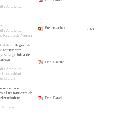
dio Ambiente.
sco
Presentación
GJ-3
dio Ambiente.
ia. Región de Murcia
ad de la Región de
 instrumento
ara la política de
raleza
Doc. Escrito
n
dio Ambiente,
cia Comunidad
de Murcia
 iniciativa
a el tratamiento de
 electrónicos
Doc. Panel
e Valencia