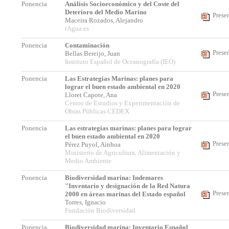
Ponencia
Análisis Socioeconómico y del Coste del
Deterioro del Medio Marino
Prese
Maceira Rozados, Alejandro
iAgua.es
Ponencia
Contaminación
Prese
Bellas Bereijo, Juan
Instituto Español de Oceanografía (IEO)
Ponencia
Las Estrategias Marinas: planes para
lograr el buen estado ambiental en 2020
Prese
Lloret Capote, Ana
Centro de Estudios y Experimentación de
Obras Públicas CEDEX
Ponencia
Las estrategias marinas: planes para lograr
el buen estado ambiental en 2020
Prese
Pérez Puyol, Ainhoa
Ministerio de Agricultura, Alimentación y
Medio Ambiente
Ponencia
Biodiversidad marina: Indemares
"Inventario y designación de la Red Natura
Prese
2000 en áreas marinas del Estado español
Torres, Ignacio
Fundación Biodiversidad
Ponencia
Biodiversidad marina: Inventario Español