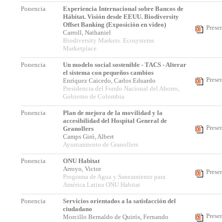
Ponencia
Experiencia Internacional sobre Bancos de
Hábitat. Visión desde EEUU. Biodiversity
Offset Banking (Exposición en video)
Prese
Carroll, Nathaniel
Biodiversity Markets. Ecosystems
Marketplace
Ponencia
Un modelo social sostenible - TACS - Alterar
el sistema con pequeños cambios
Prese
Enríquez Caicedo, Carlos Eduardo
Presidencia del Fondo Nacional del Ahorro,
Gobierno de Colombia
Ponencia
Plan de mejora de la movilidad y la
accesibilidad del Hospital General de
Prese
Granollers
Camps Giró, Albert
Ayuntamiento de Granollers
Ponencia
ONU Habitat
Arroyo, Victor
Prese
Programa de Agua y Saneamiento para
América Latina ONU Habitat
Ponencia
Servicios orientados a la satisfacción del
ciudadano
Prese
Morcillo Bernaldo de Quirós, Fernando