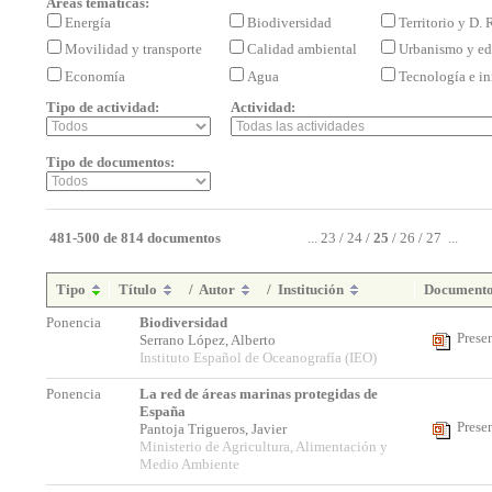
Áreas temáticas:
Energía
Biodiversidad
Territorio y D.
Movilidad y transporte
Calidad ambiental
Urbanismo y ed
Economía
Agua
Tecnología e i
Tipo de actividad:
Actividad:
Tipo de documentos:
481-500 de 814 documentos
...
23
/
24
/
25
/
26
/
27
...
Tipo
Título
/
Autor
/
Institución
Document
Ponencia
Biodiversidad
Prese
Serrano López, Alberto
Instituto Español de Oceanografía (IEO)
Ponencia
La red de áreas marinas protegidas de
España
Prese
Pantoja Trigueros, Javier
Ministerio de Agricultura, Alimentación y
Medio Ambiente