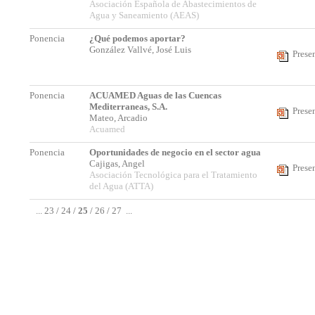
Asociación Española de Abastecimientos de
Agua y Saneamiento (AEAS)
Ponencia
¿Qué podemos aportar?
González Vallvé, José Luis
Prese
Ponencia
ACUAMED Aguas de las Cuencas
Mediterraneas, S.A.
Prese
Mateo, Arcadio
Acuamed
Ponencia
Oportunidades de negocio en el sector agua
Cajigas, Angel
Prese
Asociación Tecnológica para el Tratamiento
del Agua (ATTA)
...
23
/
24
/
25
/
26
/
27
...