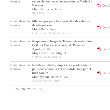
técnica
sector del taxi en el aeropuerto de Madrid -
Barajas
Doc. 
Municio Llanes, Julia
SENASA
Comunicación
Microalgas para la extracción de celulosa
técnica
de alta pureza
Doc. 
Moral Rama, Ana
Universidad Pablo de Olavide
Comunicación
Respuesta al fuego de Tetraclinis articulata
técnica
(VAHL) Masters (Incendio de Peña del
Águila, 2011)
Doc. 
Moya Perez, Juan Miguel
Universida de Murcia
Comunicación
Red de entidades, empresas y profesionales
técnica
por una economía verde, solidaria y por el
bien común
Doc. 
Montoya Meléndez, Silvia
Asociación eco-union
...
25
/
26
/
27
/
28
/
29
...