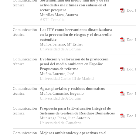
Comunicación
Sostenibilidad del medio marino y de las
técnica
actividades marítimas con énfasis en el
sector pesquero
Doc. 
Murillas Maza, Arantza
AZTI- Tecnalia
Comunicación
Las ITV como herramienta dinamizadora
técnica
en la prevención de riesgos y el desarrollo
sostenible
Doc. 
Muñoz Serrano, Mª Esther
Universidad de A Coruña
Comunicación
Evolución y valoración de la protección
técnica
penal del medio ambiente en España:
Propuestas de reforma
Doc. 
Muñoz Lorente, José
Universidad Carlos III de Madrid
Comunicación
Aguas pluviales y residuos domesticos
técnica
Muñoz Camacho, Eugenio
Doc. 
Universidad de A Coruña
Comunicación
Propuesta para la Evaluación Integral de
técnica
Sistemas de Gestión de Residuos Domésticos
Doc. 
Munizaga Plaza, Juan Antonio
Universidad de Cantabria
Comunicación
Mejoras ambientales y operativas en el