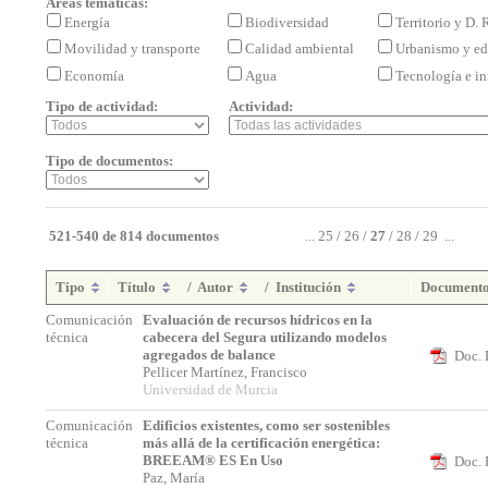
Áreas temáticas:
Energía
Biodiversidad
Territorio y D.
Movilidad y transporte
Calidad ambiental
Urbanismo y ed
Economía
Agua
Tecnología e i
Tipo de actividad:
Actividad:
Tipo de documentos:
521-540 de 814 documentos
...
25
/
26
/
27
/
28
/
29
...
Tipo
Título
/
Autor
/
Institución
Document
Comunicación
Evaluación de recursos hídricos en la
técnica
cabecera del Segura utilizando modelos
agregados de balance
Doc. 
Pellicer Martínez, Francisco
Universidad de Murcia
Comunicación
Edificios existentes, como ser sostenibles
técnica
más allá de la certificación energética:
BREEAM® ES En Uso
Doc. 
Paz, María