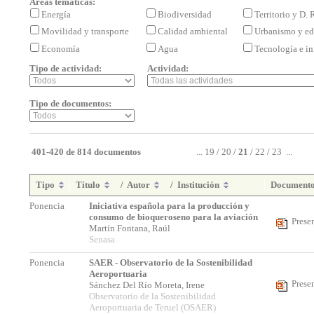
Áreas temáticas:
Energía
Biodiversidad
Territorio y D.
Movilidad y transporte
Calidad ambiental
Urbanismo y ed
Economía
Agua
Tecnología e i
Tipo de actividad:
Actividad:
Tipo de documentos:
401-420 de 814 documentos
...
19
/
20
/
21
/
22
/
23
...
Tipo
Título
/
Autor
/
Institución
Document
Ponencia
Iniciativa española para la producción y
consumo de bioqueroseno para la aviación
Prese
Martín Fontana, Raúl
Senasa
Ponencia
SAER - Observatorio de la Sostenibilidad
Aeroportuaria
Prese
Sánchez Del Río Moreta, Irene
Observatorio de la Sostenibilidad
Aeroportuaria de Teruel (OSAER)