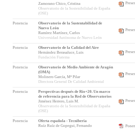
Prese
Zamorano Chico, Cristina
Observatorio de la Sostenibilidad de España
(OSE)
Ponencia
Observatorio de la Sustentabilidad de
Nuevo León
Prese
Ramírez Martínez, Carlos
Universidad Autónoma de Nuevo León
Ponencia
Observatorio de la Calidad del Aire
Prese
Hernández Berasaluce, Luis
Fundación Fiatema
Ponencia
Observatorio de Medio Ambiente de Aragón
(OMA)
Prese
Molinero García, Mª Pilar
Directora General De Calidad Ambiental
Ponencia
Perspectivas después de Río+20. Un marco
de referencia para la Red de Observatorios
Prese
Jiménez Herrero, Luis M.
Observatorio de la Sostenibilidad de España
(OSE)
Ponencia
Oferta española - Tecniberia
Ruíz Ruíz de Gopegui, Fernando
Ponen