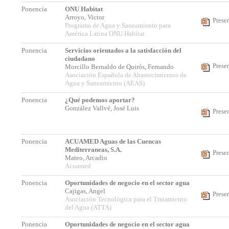
Ponencia
ONU Habitat
Arroyo, Victor
Prese
Programa de Agua y Saneamiento para
América Latina ONU Habitat
Ponencia
Servicios orientados a la satisfacción del
ciudadano
Prese
Morcillo Bernaldo de Quirós, Fernando
Asociación Española de Abastecimientos de
Agua y Saneamiento (AEAS)
Ponencia
¿Qué podemos aportar?
González Vallvé, José Luis
Prese
Ponencia
ACUAMED Aguas de las Cuencas
Mediterraneas, S.A.
Prese
Mateo, Arcadio
Acuamed
Ponencia
Oportunidades de negocio en el sector agua
Cajigas, Angel
Prese
Asociación Tecnológica para el Tratamiento
del Agua (ATTA)
Ponencia
Oportunidades de negocio en el sector agua