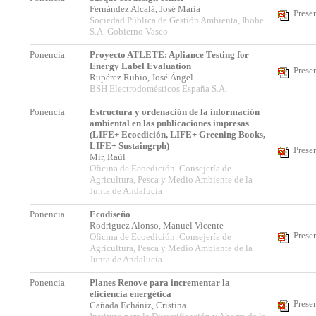
Fernández Alcalá, José María
Prese
Sociedad Pública de Gestión Ambienta, Ihobe
S.A. Gobierno Vasco
Ponencia
Proyecto ATLETE: Apliance Testing for
Energy Label Evaluation
Prese
Rupérez Rubio, José Ángel
BSH Electrodomésticos España S.A.
Ponencia
Estructura y ordenación de la información
ambiental en las publicaciones impresas
(LIFE+ Ecoedición, LIFE+ Greening Books,
LIFE+ Sustaingrph)
Prese
Mir, Raúl
Oficina de Ecoedición. Consejería de
Agricultura, Pesca y Medio Ambiente de la
Junta de Andalucía
Ponencia
Ecodiseño
Rodriguez Alonso, Manuel Vicente
Prese
Oficina de Ecoedición. Consejería de
Agricultura, Pesca y Medio Ambiente de la
Junta de Andalucía
Ponencia
Planes Renove para incrementar la
eficiencia energética
Prese
Cañada Echániz, Cristina