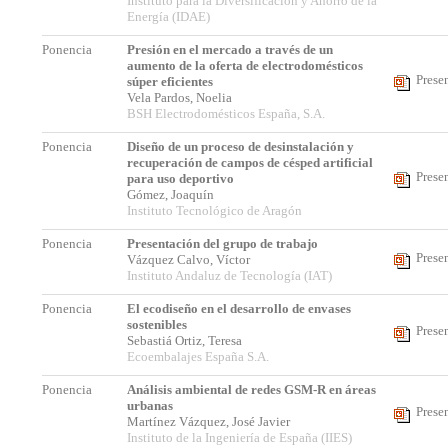
Instituto para la Diversificación y Ahorro de la
Energía (IDAE)
Ponencia
Presión en el mercado a través de un
aumento de la oferta de electrodomésticos
Prese
súper eficientes
Vela Pardos, Noelia
BSH Electrodomésticos España, S.A.
Ponencia
Diseño de un proceso de desinstalación y
recuperación de campos de césped artificial
Prese
para uso deportivo
Gómez, Joaquín
Instituto Tecnológico de Aragón
Ponencia
Presentación del grupo de trabajo
Prese
Vázquez Calvo, Víctor
Instituto Andaluz de Tecnología (IAT)
Ponencia
El ecodiseño en el desarrollo de envases
sostenibles
Prese
Sebastiá Ortiz, Teresa
Ecoembalajes España S.A.
Ponencia
Análisis ambiental de redes GSM-R en áreas
urbanas
Prese
Martínez Vázquez, José Javier
Instituto de la Ingeniería de España (IIES)