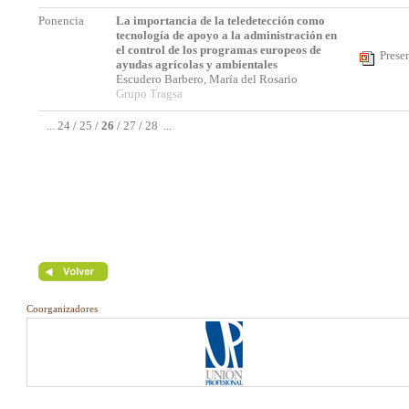
Ponencia
La importancia de la teledetección como
tecnología de apoyo a la administración en
el control de los programas europeos de
Prese
ayudas agrícolas y ambientales
Escudero Barbero, María del Rosario
Grupo Tragsa
...
24
/
25
/
26
/
27
/
28
...
Coorganizadores