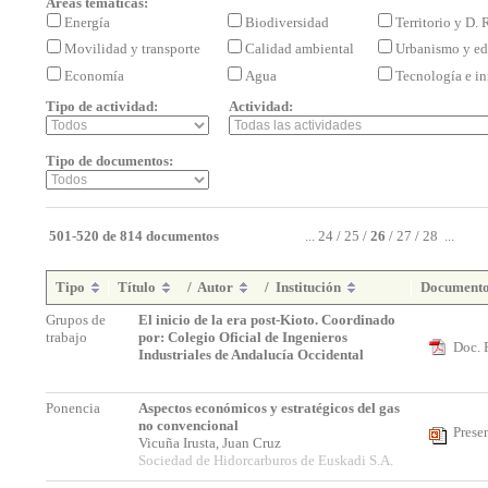
Áreas temáticas:
Energía
Biodiversidad
Territorio y D.
Movilidad y transporte
Calidad ambiental
Urbanismo y ed
Economía
Agua
Tecnología e i
Tipo de actividad:
Actividad:
Tipo de documentos:
501-520 de 814 documentos
...
24
/
25
/
26
/
27
/
28
...
Tipo
Título
/
Autor
/
Institución
Document
Grupos de
El inicio de la era post-Kioto. Coordinado
trabajo
por: Colegio Oficial de Ingenieros
Doc. 
Industriales de Andalucía Occidental
Ponencia
Aspectos económicos y estratégicos del gas
no convencional
Prese
Vicuña Irusta, Juan Cruz
Sociedad de Hidorcarburos de Euskadi S.A.