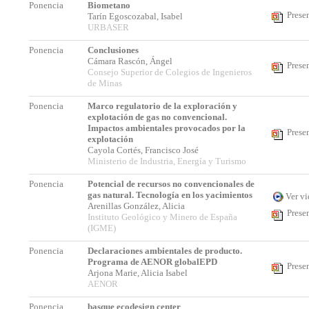
Ponencia
Biometano
Prese
Tarín Egoscozabal, Isabel
URBASER
Ponencia
Conclusiones
Cámara Rascón, Ángel
Prese
Consejo Superior de Colegios de Ingenieros
de Minas
Ponencia
Marco regulatorio de la exploración y
explotación de gas no convencional.
Impactos ambientales provocados por la
Prese
explotación
Cayola Cortés, Francisco José
Ministerio de Industria, Energía y Turismo
Ponencia
Potencial de recursos no convencionales de
gas natural. Tecnología en los yacimientos
Ver v
Arenillas González, Alicia
Prese
Instituto Geológico y Minero de España
(IGME)
Ponencia
Declaraciones ambientales de producto.
Programa de AENOR globalEPD
Prese
Arjona Marie, Alicia Isabel
AENOR
Ponencia
basque ecodesign center