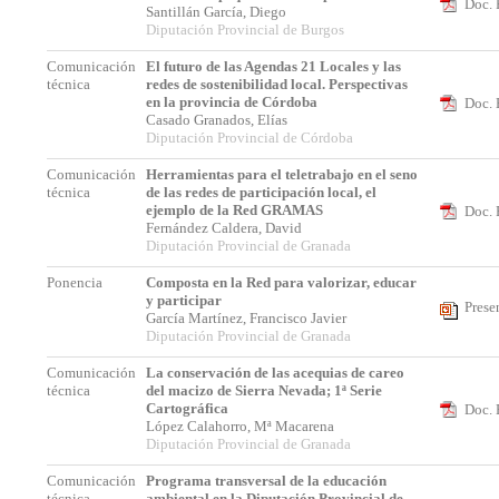
Doc. 
Santillán García, Diego
Diputación Provincial de Burgos
Comunicación
El futuro de las Agendas 21 Locales y las
técnica
redes de sostenibilidad local. Perspectivas
en la provincia de Córdoba
Doc. 
Casado Granados, Elías
Diputación Provincial de Córdoba
Comunicación
Herramientas para el teletrabajo en el seno
técnica
de las redes de participación local, el
ejemplo de la Red GRAMAS
Doc. 
Fernández Caldera, David
Diputación Provincial de Granada
Ponencia
Composta en la Red para valorizar, educar
y participar
Prese
García Martínez, Francisco Javier
Diputación Provincial de Granada
Comunicación
La conservación de las acequias de careo
técnica
del macizo de Sierra Nevada; 1ª Serie
Cartográfica
Doc. 
López Calahorro, Mª Macarena
Diputación Provincial de Granada
Comunicación
Programa transversal de la educación
técnica
ambiental en la Diputación Provincial de