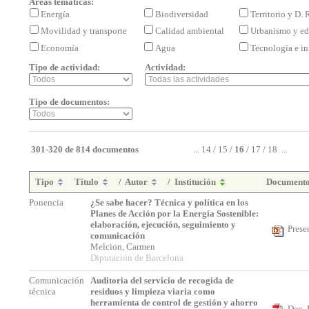
Áreas temáticas:
Energía
Biodiversidad
Territorio y D.
Movilidad y transporte
Calidad ambiental
Urbanismo y ed
Economía
Agua
Tecnología e i
Tipo de actividad:
Actividad:
Tipo de documentos:
301-320 de 814 documentos
...
14
/
15
/
16
/
17
/
18
...
Tipo
Título
/
Autor
/
Institución
Document
Ponencia
¿Se sabe hacer? Técnica y política en los
Planes de Acción por la Energía Sostenible:
elaboración, ejecución, seguimiento y
Prese
comunicación
Melcion, Carmen
Diputación de Barcelona
Comunicación
Auditoria del servicio de recogida de
técnica
residuos y limpieza viaria como
herramienta de control de gestión y ahorro
Doc. 