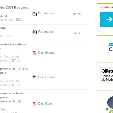
Iberoamér
redes GSM-R en áreas
Presentación
GT-15
Javier
a de España (IIES)
ento
Presentación
or
GT-4
a de España
tente herramienta
a
Doc. Escrito
ón y Formación
ndalucía (IFAPA)
entífica del IFAPA:
lucía
Doc. Escrito
ón y Formación
ndalucía (IFAPA)
tema de fachada
 para
ire exterior de
Doc. Panel
Pablo