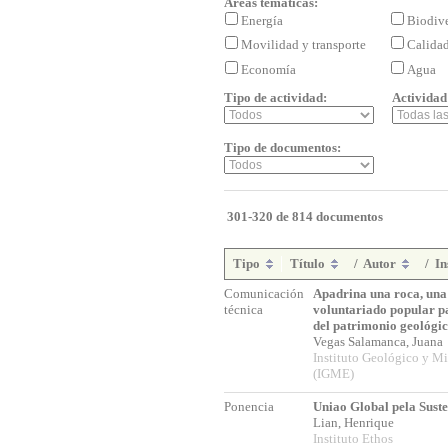
Áreas temáticas:
Energía
Biodiv
Movilidad y transporte
Calida
Economía
Agua
Tipo de actividad:
Actividad
Tipo de documentos:
301-320 de 814 documentos
Tipo
Título
/
Autor
/
In
Comunicación
Apadrina una roca, una 
técnica
voluntariado popular p
del patrimonio geológi
Vegas Salamanca, Juan
Instituto Geológico y M
(IGME)
Ponencia
Uniao Global pela Suste
Lian, Henrique
Instituto Ethos