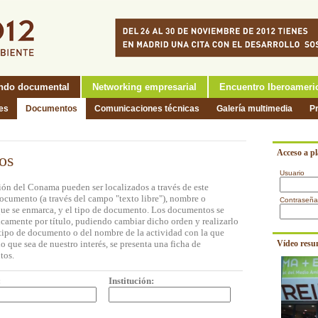
ndo documental
Networking empresarial
Encuentro Iberoameri
nes
Documentos
Comunicaciones técnicas
Galería multimedia
P
Acceso a p
os
Usuario
ón del Conama pueden ser localizados a través de este
documento (a través del campo "texto libre"), nombre o
Contraseña
a que se enmarca, y el tipo de documento. Los documentos se
icamente por título, pudiendo cambiar dicho orden y realizarlo
l tipo de documento o del nombre de la actividad con la que
o que sea de nuestro interés, se presenta una ficha de
Vídeo resu
tos.
:
Institución: