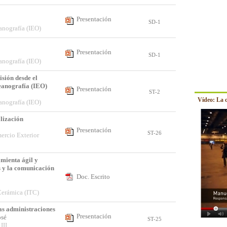
Presentación
SD-1
anografía (IEO)
Presentación
SD-1
anografía (IEO)
isión desde el
eanografía (IEO)
Presentación
ST-2
Vídeo: La 
anografía (IEO)
lización
Presentación
ST-26
ercio Exterior
mienta ágil y
is y la comunicación
Doc. Escrito
Cerámica (ITC)
as administraciones
Presentación
José
ST-25
III