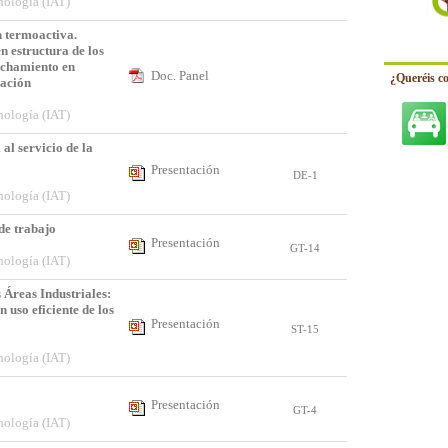
nología (IAT)
termoactiva.
n estructura de los
echamiento en
Doc. Panel
¿Queréis c
zación
o
nología (IAT)
al servicio de la
Presentación
DE-1
nología (IAT)
de trabajo
Presentación
GT-14
nología (IAT)
s Áreas Industriales:
uso eficiente de los
Presentación
ST-15
a
nología (IAT)
Presentación
ra
GT-4
nología (IAT)