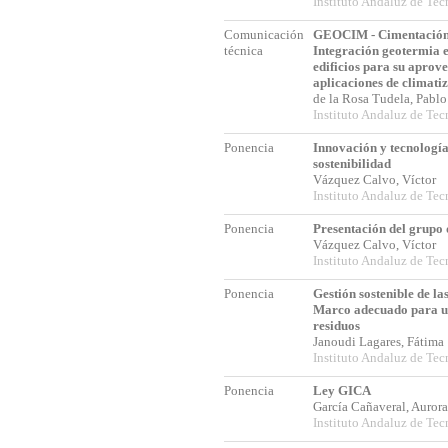
Instituto Andaluz de Tec
Comunicación
GEOCIM - Cimentación 
técnica
Integración geotermia e
edificios para su aprov
aplicaciones de climati
de la Rosa Tudela, Pabl
Instituto Andaluz de Tec
Ponencia
Innovación y tecnología 
sostenibilidad
Vázquez Calvo, Víctor
Instituto Andaluz de Tec
Ponencia
Presentación del grupo 
Vázquez Calvo, Víctor
Instituto Andaluz de Tec
Ponencia
Gestión sostenible de la
Marco adecuado para un 
residuos
Janoudi Lagares, Fátim
Instituto Andaluz de Tec
Ponencia
Ley GICA
García Cañaveral, Auro
Instituto Andaluz de Tec