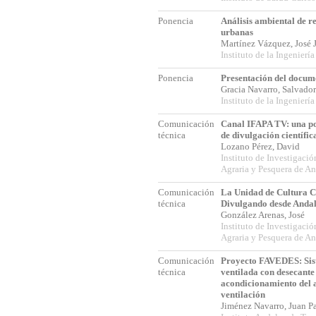
Ponencia
Análisis ambiental de 
urbanas
Martínez Vázquez, José 
Instituto de la Ingenierí
Ponencia
Presentación del docum
Gracia Navarro, Salvad
Instituto de la Ingenierí
Comunicación
Canal IFAPA TV: una po
técnica
de divulgación científic
Lozano Pérez, David
Instituto de Investigaci
Agraria y Pesquera de A
Comunicación
La Unidad de Cultura Ci
técnica
Divulgando desde Anda
González Arenas, José
Instituto de Investigaci
Agraria y Pesquera de A
Comunicación
Proyecto FAVEDES: Sis
técnica
ventilada con desecante
acondicionamiento del a
ventilación
Jiménez Navarro, Juan 