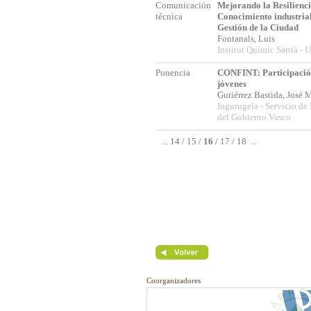
Comunicación
Mejorando la Resilienci
técnica
Conocimiento industrial
Gestión de la Ciudad
Fontanals, Luis
Institut Químic Sarrià -
Ponencia
CONFINT: Participació
jóvenes
Gutiérrez Bastida, José
Ingurugela - Servicio d
del Gobierno Vasco
...
14
/
15
/
16
/
17
/
18
...
Coorganizadores