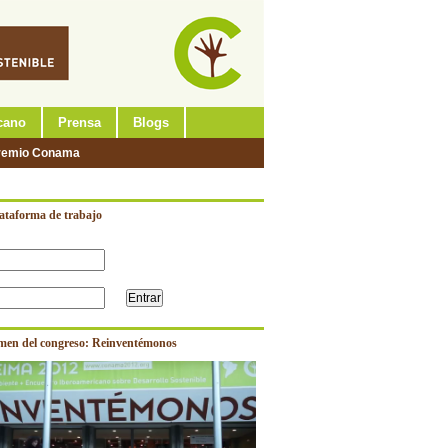
cano
Prensa
Blogs
remio Conama
lataforma de trabajo
men del congreso: Reinventémonos