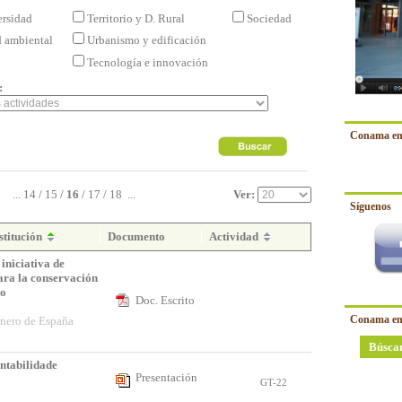
ersidad
Territorio y D. Rural
Sociedad
d ambiental
Urbanismo y edificación
Tecnología e innovación
:
Conama en
...
14
/
15
/
16
/
17
/
18
...
Ver:
Síguenos
stitución
Documento
Actividad
iniciativa de
ara la conservación
co
Doc. Escrito
a
Conama en
inero de España
Búsca
ntabilidade
Presentación
GT-22