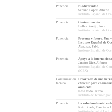
Ponencia
Biodiversidad
Serrano López, Alberto
Instituto Español de Oce
Ponencia
Contaminación
Bellas Bereijo, Juan
Instituto Español de Oce
Ponencia
Presente y futuro. Una v
Instituto Español de Oc
Abaunza, Pablo
Instituto Español de Oce
Ponencia
Apoyo a la internaciona
Janeiro Díez, Alfonso
Instituto Español de Com
(ICEX)
Comunicación
Desarrollo de una herra
técnica
eficiente para el anális
ambiental
Ros Dosdá, Teresa
Instituto de Tecnología 
Ponencia
La salud ambiental en l
Ruiz Boada, Francisco 
Instituto de Salud Carlos 