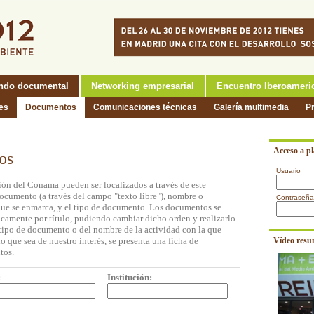
ndo documental
Networking empresarial
Encuentro Iberoameri
nes
Documentos
Comunicaciones técnicas
Galería multimedia
P
Acceso a p
os
Usuario
ón del Conama pueden ser localizados a través de este
documento (a través del campo "texto libre"), nombre o
Contraseña
a que se enmarca, y el tipo de documento. Los documentos se
icamente por título, pudiendo cambiar dicho orden y realizarlo
l tipo de documento o del nombre de la actividad con la que
o que sea de nuestro interés, se presenta una ficha de
Vídeo resu
tos.
:
Institución: