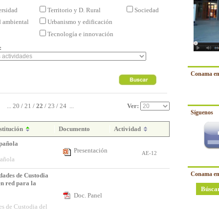
ersidad
Territorio y D. Rural
Sociedad
d ambiental
Urbanismo y edificación
Tecnología e innovación
:
Conama en
...
20
/
21
/
22
/
23
/
24
...
Ver:
Síguenos
stitución
Documento
Actividad
pañola
Presentación
o
AE-12
añola
Conama en
dades de Custodia
en red para la
Búsca
Doc. Panel
es de Custodia del