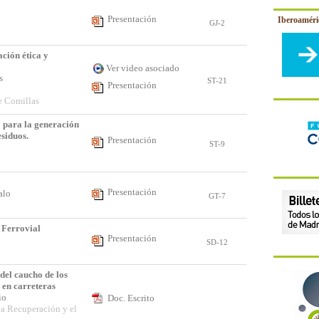
Presentación
Iberoamér
GJ-2
ción ética y
Ver video asociado
os
ST-21
Presentación
e Comillas
 para la generación
esiduos.
Presentación
ST-9
Presentación
zalo
GT-7
 Ferrovial
Presentación
SD-12
del caucho de los
 en carreteras
nio
Doc. Escrito
la Recuperación y el