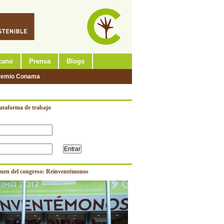
cano
Prensa
Blogs
remio Conama
lataforma de trabajo
men del congreso: Reinventémonos