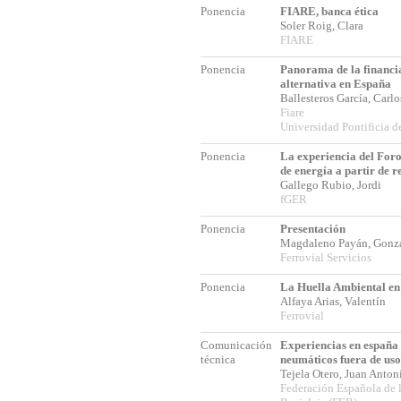
Ponencia
FIARE, banca ética
Soler Roig, Clara
FIARE
Ponencia
Panorama de la financia
alternativa en España
Ballesteros García, Carl
Fiare
Universidad Pontificia d
Ponencia
La experiencia del Foro
de energía a partir de r
Gallego Rubio, Jordi
fGER
Ponencia
Presentación
Magdaleno Payán, Gon
Ferrovial Servicios
Ponencia
La Huella Ambiental en
Alfaya Arias, Valentín
Ferrovial
Comunicación
Experiencias en españa 
técnica
neumáticos fuera de uso
Tejela Otero, Juan Anto
Federación Española de 