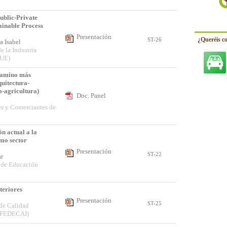
ublic-Private
ainable Process
Presentación
¿Queréis c
ST-26
na Isabel
e la Industria
QUE)
camino más
quitectura-
co-agricultura)
Doc. Panel
es y Comerciantes de
n actual a la
mo sector
Presentación
ST-22
lar
 de Educación
teriores
Presentación
ST-25
de Calidad
 (FEDECAI)