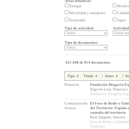
Áreas temáticas:
Energía
Biodiv
Movilidad y transporte
Calida
Economía
Agua
Tipo de actividad:
Actividad
Tipo de documentos:
421-440 de 814 documentos
Tipo
Título
/
Autor
/
In
Ponencia
Fundación Abogacía Es
Segovia Losa, Francisc
Fundación Abogacía Esp
Comunicación
El Foro de Redes y Enti
técnica
del Territorio: España 
custodia del territorio
Ruiz Salgado, Antonio
Foro de Redes y Entidad
Territorio