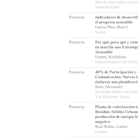
Red de municipios vascos
sostenibilidad
Ponencia
Indicadores de desarroll
el progreso sostenible
García Olea, Mariví
Eustat
Ponencia
Por qué, para qué y có
en marcha una Estrategi
Sostenible
Uriarte, Koldobike
Lehendakaritza del Gobi
Ponencia
40% de Participación y
Comunicación: Nuevos i
elaborar una planificaci
Boto, Alexander
Sociedad Pública de Gest
S.A. Gobierno Vasco
Ponencia
Planta de valorización e
Residuos Sólidos Urbano
producción de energía l
negativo
Ruiz Rubio, Carlos
Limasa