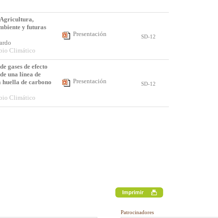
 Agricultura,
biente y futuras
Presentación
SD-12
uardo
bio Climático
de gases de efecto
de una línea de
Presentación
a huella de carbono
SD-12
bio Climático
Patrocinadores