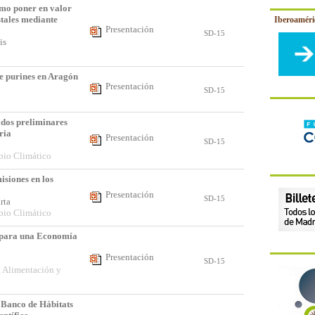
mo poner en valor
stales mediante
Iberoamér
Presentación
SD-15
uis
de purines en Aragón
Presentación
SD-15
ados preliminares
ria
Presentación
SD-15
bio Climático
isiones en los
Presentación
SD-15
arta
bio Climático
para una Economía
Presentación
SD-15
, Alimentación y
y Banco de Hábitats