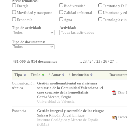
Áreas temáticas:
Energía
Biodiversidad
Territorio y D.
Movilidad y transporte
Calidad ambiental
Urbanismo y ed
Economía
Agua
Tecnología e i
Tipo de actividad:
Actividad:
Tipo de documentos:
481-500 de 814 documentos
...
23
/
24
/
25
/
26
/
27
...
Tipo
Título
/
Autor
/
Institución
Document
Comunicación
Gestión medioambiental en el sistema
técnica
sanitario de la Comunidad Valenciana: el
caso concreto de la hemodiálisis
Doc. 
García Vicente, Sergio
Universidad de Valencia
Ponencia
Gestión integral y sostenible de los riesgos
Salazar Rincón, Ángel Enrique
Prese
Instituto Geológico y Minero de España
(IGME)