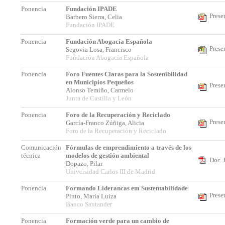
Ponencia
Fundación IPADE
Prese
Barbero Sierra, Celia
Fundación IPADE
Ponencia
Fundación Abogacía Española
Prese
Segovia Losa, Francisco
Fundación Abogacía Española
Ponencia
Foro Fuentes Claras para la Sostenibilidad
en Municipios Pequeños
Prese
Alonso Temiño, Carmelo
Junta de Castilla y León
Ponencia
Foro de la Recuperación y Reciclado
Prese
García-Franco Zúñiga, Alicia
Foro de la Recuperación y Reciclado
Comunicación
Fórmulas de emprendimiento a través de los
técnica
modelos de gestión ambiental
Doc. 
Dopazo, Pilar
Universidad Carlos III de Madrid
Ponencia
Formando Liderancas em Sustentabilidade
Prese
Pinto, Maria Luiza
Banco Santander
Ponencia
Formación verde para un cambio de