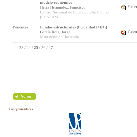
modelo económico
Prese
Heras Hernández, Francisco
Centro Nacional de Educación Ambiental
(CENEAM)
Ponencia
Fondos estructurales (Prioridad I+D+i)
Prese
García Reig, Jorge
Ministerio de Hacienda
...
23
/
24
/
25
/
26
/
27
...
Coorganizadores