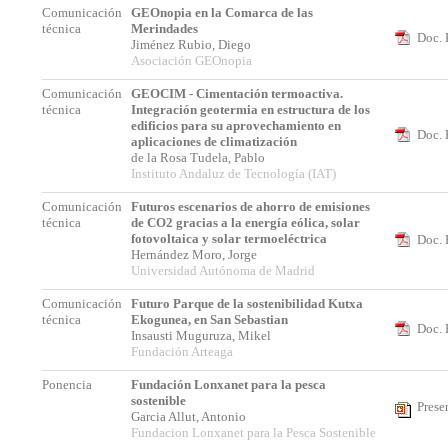
Comunicación
GEOnopia en la Comarca de las
técnica
Merindades
Doc. 
Jiménez Rubio, Diego
Asociación GEOnopia
Comunicación
GEOCIM - Cimentación termoactiva.
técnica
Integración geotermia en estructura de los
edificios para su aprovechamiento en
Doc. 
aplicaciones de climatización
de la Rosa Tudela, Pablo
Instituto Andaluz de Tecnología (IAT)
Comunicación
Futuros escenarios de ahorro de emisiones
técnica
de CO2 gracias a la energía eólica, solar
fotovoltaica y solar termoeléctrica
Doc. 
Hernández Moro, Jorge
Universidad Autónoma de Madrid
Comunicación
Futuro Parque de la sostenibilidad Kutxa
técnica
Ekogunea, en San Sebastian
Doc. 
Insausti Muguruza, Mikel
Fundación Arteaga
Ponencia
Fundación Lonxanet para la pesca
sostenible
Prese
Garcia Allut, Antonio
Fundacion Lonxanet para la Pesca Sostenible