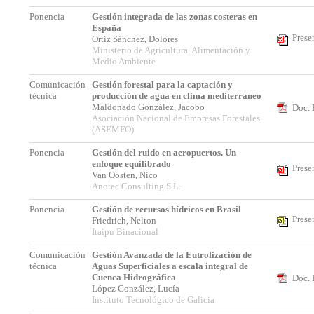
Ponencia
Gestión integrada de las zonas costeras en
España
Prese
Ortiz Sánchez, Dolores
Ministerio de Agricultura, Alimentación y
Medio Ambiente
Comunicación
Gestión forestal para la captación y
técnica
producción de agua en clima mediterraneo
Maldonado González, Jacobo
Doc. 
Asociación Nacional de Empresas Forestales
(ASEMFO)
Ponencia
Gestión del ruido en aeropuertos. Un
enfoque equilibrado
Prese
Van Oosten, Nico
Anotec Consulting S.L.
Ponencia
Gestión de recursos hídricos en Brasil
Prese
Friedrich, Nelton
Itaipu Binacional
Comunicación
Gestión Avanzada de la Eutrofización de
técnica
Aguas Superficiales a escala integral de
Cuenca Hidrográfica
Doc. 
López González, Lucía
Instituto Tecnológico de Galicia