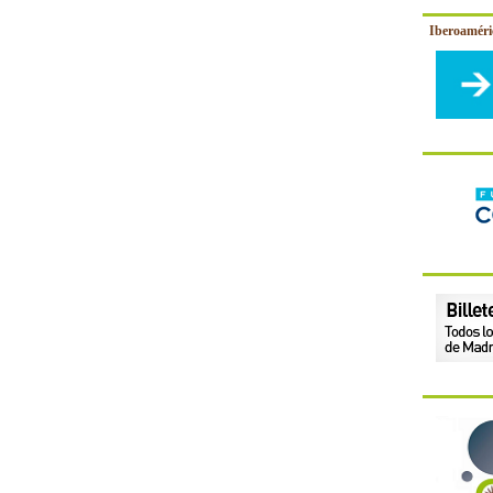
Iberoamér