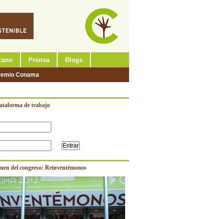
cano
Prensa
Blogs
remio Conama
lataforma de trabajo
men del congreso: Reinventémonos