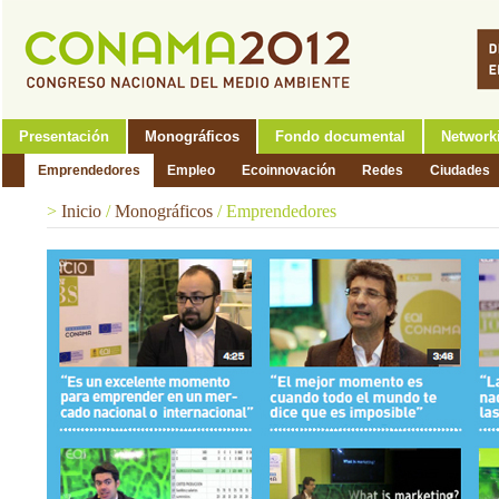
Presentación
Monográficos
Fondo documental
Network
Emprendedores
Empleo
Ecoinnovación
Redes
Ciudades
>
Inicio
/
Monográficos
/
Emprendedores