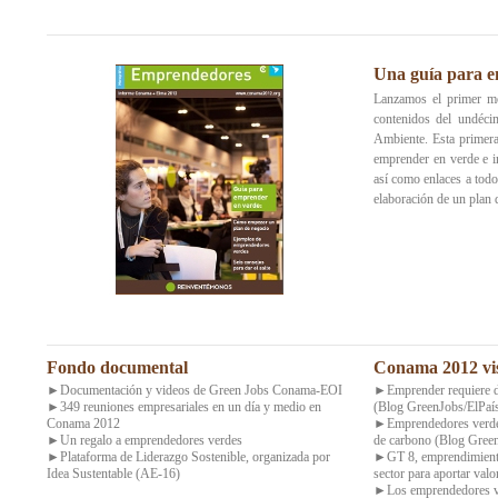
Una guía para 
Lanzamos el primer mo
contenidos del undéc
Ambiente. Esta primera
emprender en verde e in
así como enlaces a todos
elaboración de un plan 
Fondo documental
Conama 2012 vis
►Documentación y videos de Green Jobs Conama-EOI
►Emprender requiere de
►349 reuniones empresariales en un día y medio en
(Blog GreenJobs/ElPaí
Conama 2012
►Emprendedores verdes: 
►Un regalo a emprendedores verdes
de carbono (Blog Green
►Plataforma de Liderazgo Sostenible, organizada por
►GT 8, emprendimiento
Idea Sustentable (AE-16)
sector para aportar va
►Los emprendedores ve