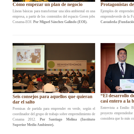
Cómo empezar un plan de negocio
Protagonistas d
Líneas básicas para transformar una idea ambiental en una
Ejemplos de emprendedo
empresa, a partir de los contenidos del espacio Green jobs
emprendeverde de la F
Conama-EOI.
Por Miguel Sánchez Galindo (EOI).
Castañeda (Fundación
“El desarrollo d
Seis consejos para aquellos que quieran
casi entero a la
dar el salto
Entrevista a Emilio B
Premisas de partida para emprender en verde, según el
proyecto emprendedor
coordinador del grupo de trabajo sobre emprendimiento de
considera que lo más co
Conama 2012.
Por Santiago Molina (Instituto
Superior Medio Ambiente).