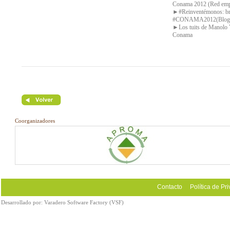
Conama 2012 (Red emp
►#Reinventémonos: br
#CONAMA2012(Blog 
►Los tuits de Manolo
Conama
Coorganizadores
Contacto
Política de Pr
Desarrollado por:
Varadero Software Factory (VSF)