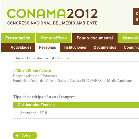
Presentación
Monográficos
Fondo documental
Network
Actividades
Personas
Instituciones
Documentos
Comunic
>
Inicio
/
Fondo documental
/
Personas
>Alicia Villazán Cabero
Responsable de Proyectos
Fundación Conde del Valle de Salazar-Cátedra ECOEMBES de Medio Ambiente
Tipo de participación en el congreso
Colaborador Técnico
Actividad:
ST-8