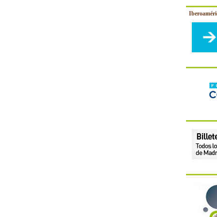
Iberoamér