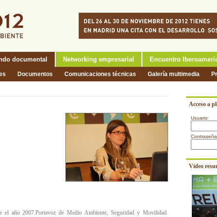
ndo documental
Networking empresarial
Encuentro Iberoameri
nes
Documentos
Comunicaciones técnicas
Galería multimedia
P
Acceso a p
Usuario
Contraseña
Vídeo resu
e el año 2007.Portavoz de Medio Ambiente, Seguridad y Movilidad.