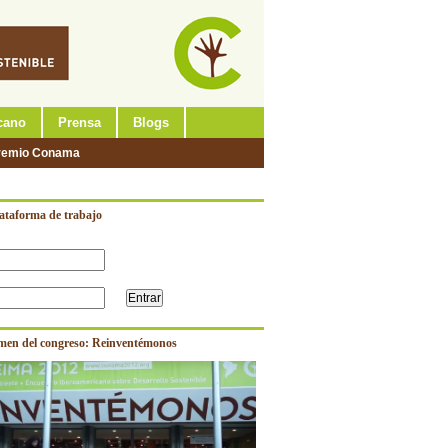
cano
Prensa
Blogs
remio Conama
lataforma de trabajo
men del congreso: Reinventémonos