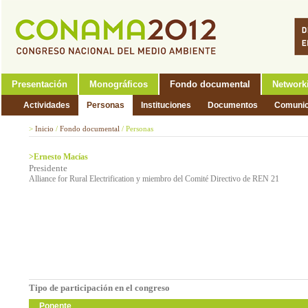
Presentación
Monográficos
Fondo documental
Network
Actividades
Personas
Instituciones
Documentos
Comunic
>
Inicio
/
Fondo documental
/
Personas
>Ernesto Macías
Presidente
Alliance for Rural Electrification y miembro del Comité Directivo de REN 21
Tipo de participación en el congreso
Ponente