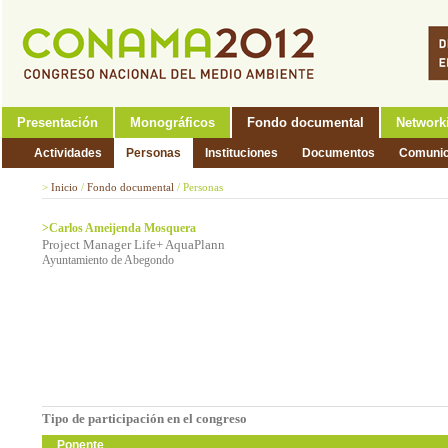
Presentación
Monográficos
Fondo documental
Network
Actividades
Personas
Instituciones
Documentos
Comunic
>
Inicio
/
Fondo documental
/
Personas
>Carlos Ameijenda Mosquera
Project Manager Life+ AquaPlann
Ayuntamiento de Abegondo
Tipo de participación en el congreso
Ponente