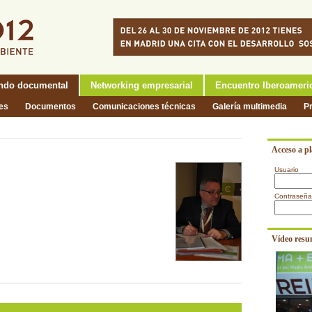
ndo documental
Networking empresarial
Encuentro Iberoameri
nes
Documentos
Comunicaciones técnicas
Galería multimedia
P
Acceso a p
Usuario
Contraseña
Vídeo resu