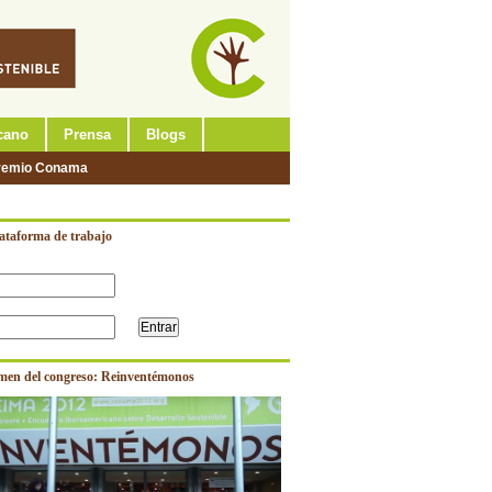
cano
Prensa
Blogs
remio Conama
lataforma de trabajo
men del congreso: Reinventémonos