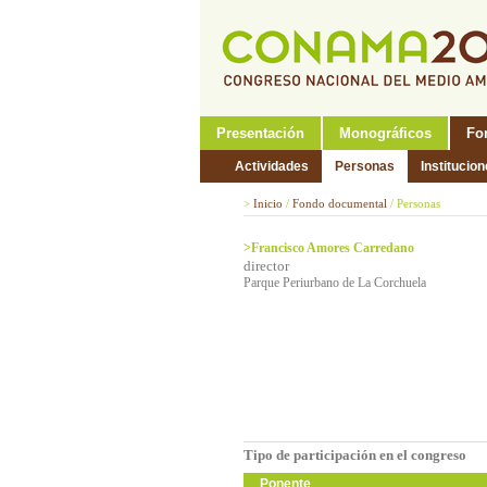
Presentación
Monográficos
Fo
Actividades
Personas
Institucio
>
Inicio
/
Fondo documental
/
Personas
>Francisco Amores Carredano
director
Parque Periurbano de La Corchuela
Tipo de participación en el congreso
Ponente