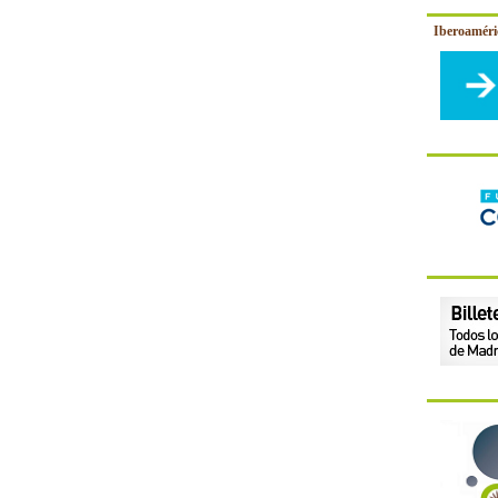
Iberoamér