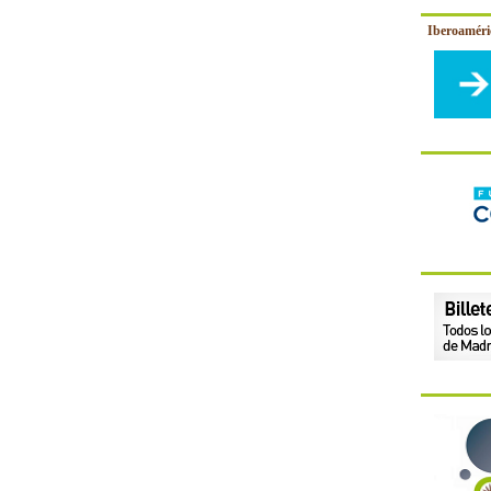
Iberoamér