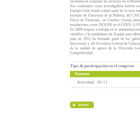
encuentra en comisión de servicios en el Min
Sus comienzos como investigadora fueron en 
Energía Solar donde realizó parte de su tesis e
Instituto de Estructura de la Materia, del CS
Física de Partículas, en Ginebra (Suiza) do
instalaciones como ISOLDE en el CERN, GANIL
En 2008 empezó a trabajar en la administración
científico a la candidatura de España para alb
julio de 2012 ha formado parte de los gabin
Innovación y del Secretario General de Cienc
de la unidad de apoyo de la Dirección Gen
Competitividad.
Tipo de participación en el congreso
Ponente
Actividad:
AE-11