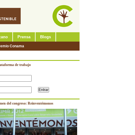
cano
Prensa
Blogs
remio Conama
lataforma de trabajo
men del congreso: Reinventémonos