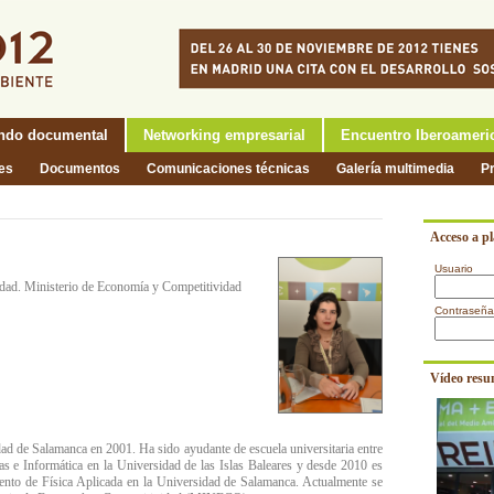
ndo documental
Networking empresarial
Encuentro Iberoameri
nes
Documentos
Comunicaciones técnicas
Galería multimedia
P
Acceso a p
Usuario
dad. Ministerio de Economía y Competitividad
Contraseña
Vídeo resu
dad de Salamanca en 2001. Ha sido ayudante de escuela universitaria entre
 e Informática en la Universidad de las Islas Baleares y desde 2010 es
amento de Física Aplicada en la Universidad de Salamanca. Actualmente se