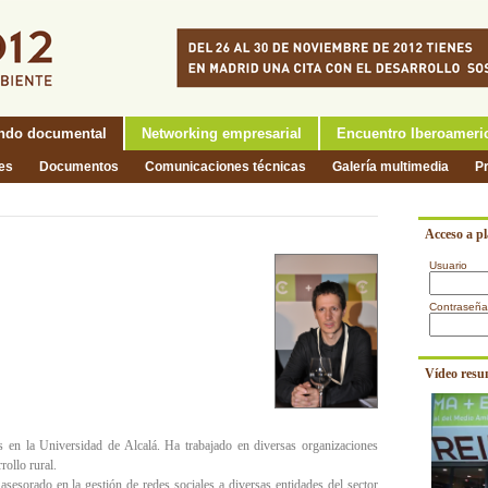
ndo documental
Networking empresarial
Encuentro Iberoameri
nes
Documentos
Comunicaciones técnicas
Galería multimedia
P
Acceso a p
Usuario
Contraseña
Vídeo resu
s en la Universidad de Alcalá. Ha trabajado en diversas organizaciones
rollo rural.
sesorado en la gestión de redes sociales a diversas entidades del sector