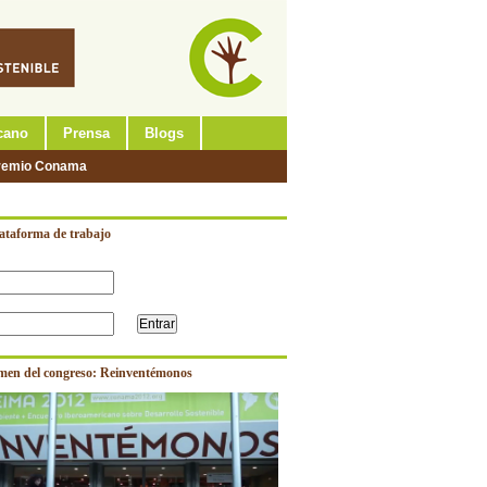
cano
Prensa
Blogs
remio Conama
lataforma de trabajo
men del congreso: Reinventémonos