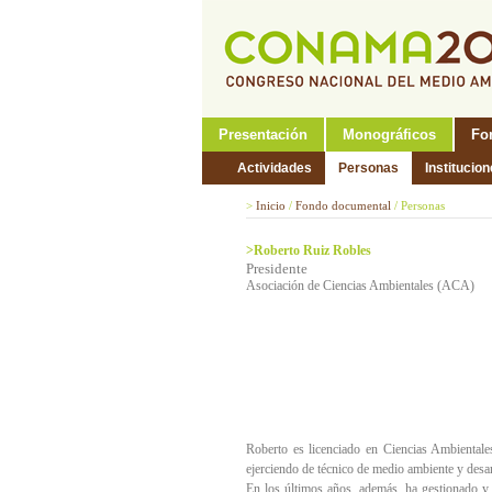
Presentación
Monográficos
Fo
Actividades
Personas
Institucio
>
Inicio
/
Fondo documental
/
Personas
>Roberto Ruiz Robles
Presidente
Asociación de Ciencias Ambientales (ACA)
Roberto es licenciado en Ciencias Ambientale
ejerciendo de técnico de medio ambiente y desar
En los últimos años, además, ha gestionado y a