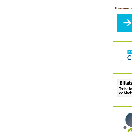
Iberoamér