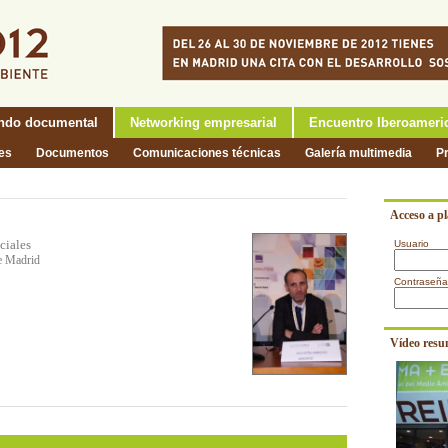
ndo documental
Networking empresarial
Encuentro Iberoameri
nes
Documentos
Comunicaciones técnicas
Galería multimedia
P
Acceso a p
ciales
Usuario
de Madrid
Contraseña
Vídeo resu