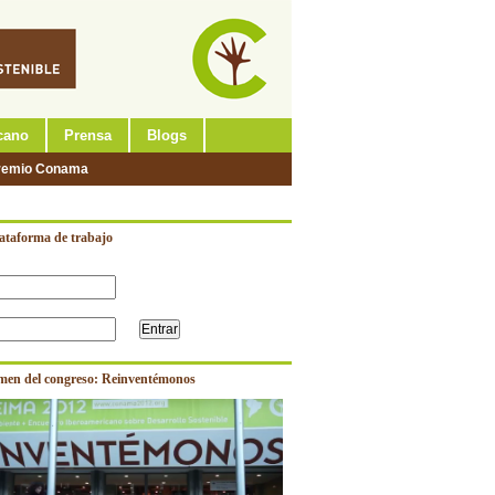
cano
Prensa
Blogs
remio Conama
lataforma de trabajo
men del congreso: Reinventémonos