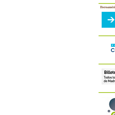
Iberoamér