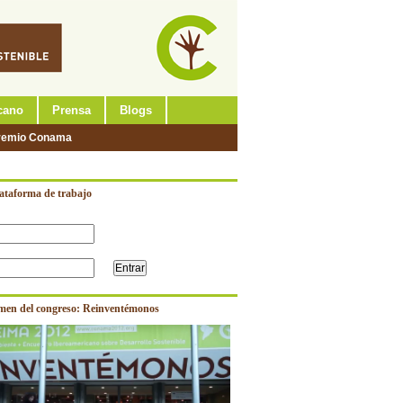
cano
Prensa
Blogs
remio Conama
lataforma de trabajo
men del congreso: Reinventémonos