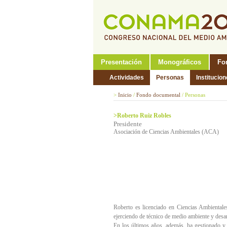
Presentación
Monográficos
Fo
Actividades
Personas
Institucio
>
Inicio
/
Fondo documental
/
Personas
>Roberto Ruiz Robles
Presidente
Asociación de Ciencias Ambientales (ACA)
Roberto es licenciado en Ciencias Ambientale
ejerciendo de técnico de medio ambiente y desar
En los últimos años, además, ha gestionado y a