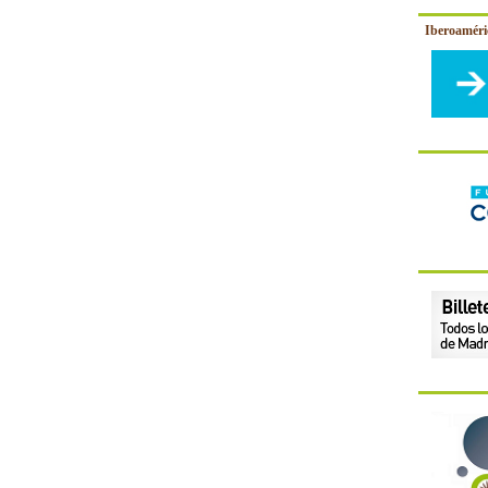
Iberoamér