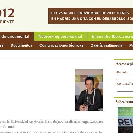
ndo documental
Networking empresarial
Encuentro Iberoameri
nes
Documentos
Comunicaciones técnicas
Galería multimedia
P
Acceso a p
Usuario
Contraseña
Vídeo resu
s en la Universidad de Alcalá. Ha trabajado en diversas organizaciones
rollo rural.
sesorado en la gestión de redes sociales a diversas entidades del sector